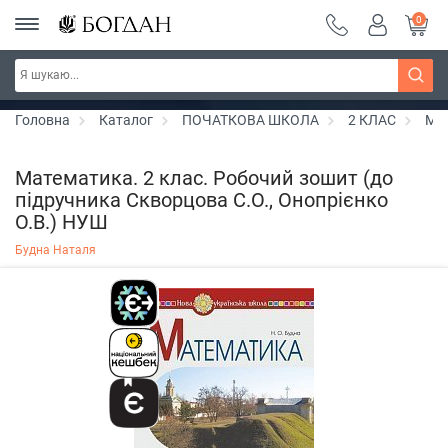
0
РОЗПРОДАЖ ~ 150 грн ~ 200 грн ~ 250 грн ~
Дізнатись більше
300 грн ~ РОЗПРОДАЖ
Головна
Каталог
ПОЧАТКОВА ШКОЛА
2 КЛАС
Ма
Математика. 2 клас. Робочий зошит (до
підручника Скворцова С.О., Онопрієнко
О.В.) НУШ
Будна Наталя