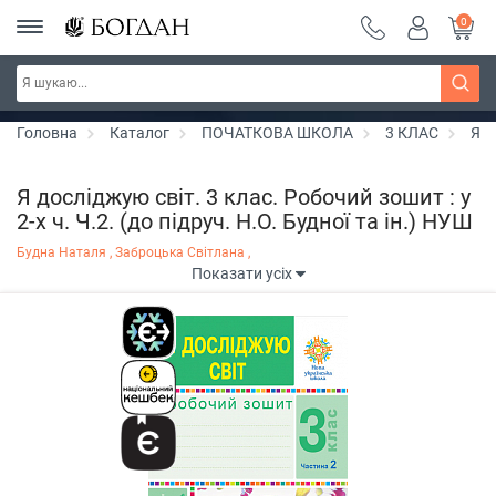
0
РОЗПРОДАЖ ~ 150 грн ~ 200 грн ~ 250 грн ~
Дізнатись більше
300 грн ~ РОЗПРОДАЖ
Головна
Каталог
ПОЧАТКОВА ШКОЛА
3 КЛАС
Я д
Я досліджую світ. 3 клас. Робочий зошит : у
2-х ч. Ч.2. (до підруч. Н.О. Будної та ін.) НУШ
Будна Наталя ,
Заброцька Світлана ,
Показати усіх