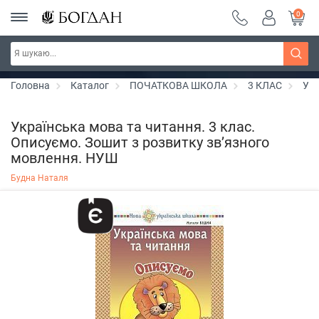
0
РОЗПРОДАЖ ~ 150 грн ~ 200 грн ~ 250 грн ~
Дізнатись більше
300 грн ~ РОЗПРОДАЖ
Головна
Каталог
ПОЧАТКОВА ШКОЛА
3 КЛАС
Укр
Українська мова та читання. 3 клас.
Описуємо. Зошит з розвитку зв’язного
мовлення. НУШ
Будна Наталя