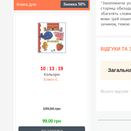
“Захоплююча укр
Книга дня
Знижка 50%
сторінці обклад
збагатять словн
мови. Цей зошит
зачином, темою
ВІДГУКИ ТА
10
:
13
:
18
Загальна
Кольори
Бомон Е. .
Всього відгуків:
199,00 грн
99,00 грн