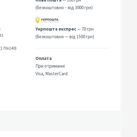
(безкоштовно – від 3000 грн)
6
Укрпошта експрес
— 70 грн
32
(безкоштовно — від 1500 грн)
(170х240)
Оплата
При отриманні
Visa, MasterCard