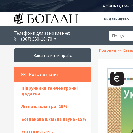
РОЗПРОДАЖ ~ 1
Видавництво
Телефони для замовлення:
(067) 350-18-70
Головна
Ката
Завантажити прайс
Каталог книг
Підручники та електронні
додатки
Літня школа-гра -15%
Богданова шкільна наука -15%
СВІТОВИД -15%