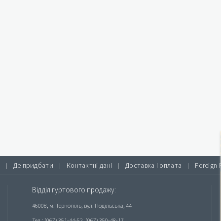
Де придбати
Контактні дані
Доставка і оплата
Foreign 
|
|
|
|
Відділ гуртового продажу:
46008, м. Тернопіль, вул. Подільська, 44
Тел.: (067) 351-44-52, (067) 350-48-17