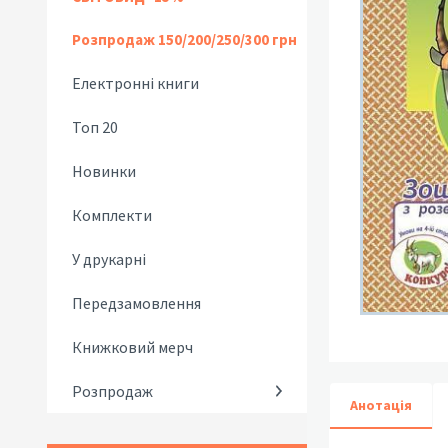
Розпродаж 150/200/250/300 грн
Електронні книги
Топ 20
Новинки
Комплекти
У друкарні
Передзамовлення
Книжковий мерч
Розпродаж
Анотація