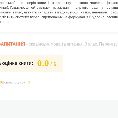
аїнська” — це серія зошитів з розвитку зв’язного мовлення (з назв
инки). Гадаємо, дітей зацікавлять завдання і вправи, подані у нестан
иковий запас, навчать складати загадки, вірші, казки, невеличкі істор
 містить систему вправ, спрямованих на формування й удосконалення 
 тощо.
 ЗАПИТАННЯ
- Українська мова та читання. 3 клас. Перека
0.0
 оцінка книги:
/ 5
0
Всього оцінок:
0