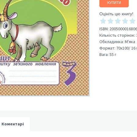
КУПИТИ
Оцініть цю книгу!
ISBN:
200500001680
Кількість сторінок:
Обкладинка:
М'яка
Формат:
70х100/ 16 
Вага:
55 г
Коментарі