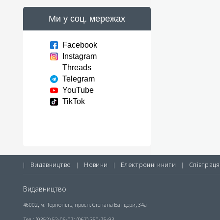
Ми у соц. мережах
Facebook
Instagram
Threads
Telegram
YouTube
TikTok
Видавництво
Новини
Електронні книги
Співпраця
|
|
|
|
Видавництво:
46002, м. Тернопіль, просп. Степана Бандери, 34а
Тел.: (0352) 52-06-07; (067) 350-75-93