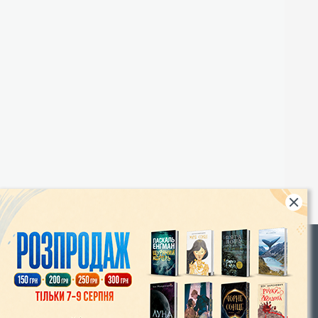
Rights
|
Інтернет-магазин «Видавництво Богдан»:
46018, м. Тернопіль, А/С 529
Тел.: (067) 350-18-70, (066) 727-17-62