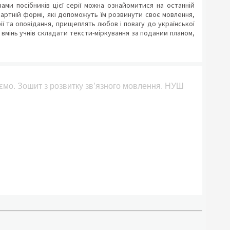
ами посібників цієї серії можна ознайомитися на останній
дартній формі, які допоможуть їм розвинути своє мовлення,
ії та оповідання, прищеплять любов і повагу до української
вмінь учнів складати тексти-міркування за поданим планом,
зуємо. Зошит з розвитку зв’язного мовлення. НУШ