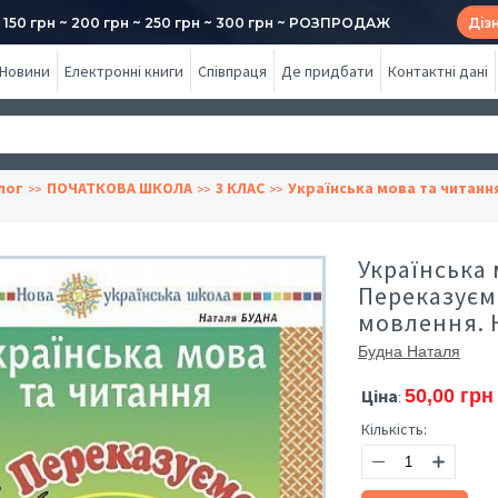
50 грн ~ 200 грн ~ 250 грн ~ 300 грн ~ РОЗПРОДАЖ
Діз
Новини
Електронні книги
Співпраця
Де придбати
Контактні дані
лог
ПОЧАТКОВА ШКОЛА
3 КЛАС
Українська мова та читанн
Українська 
Переказуєм
мовлення.
Будна Наталя
Ціна
50,00 грн
:
Кількість: