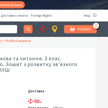
натись більше
Доставка і оплата
Foreign Rights
Вхід
КОШИК
я
Робочі зошити
мова та читання. 3 клас.
о. Зошит з розвитку зв’язного
 НУШ
Доставка
Нова пошта
— 100 грн