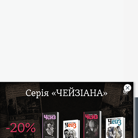
Rights
|
Інтернет-магазин «Видавництво Богдан»:
46018, м. Тернопіль, А/С 529
Тел.: (067) 350-18-70, (066) 727-17-62