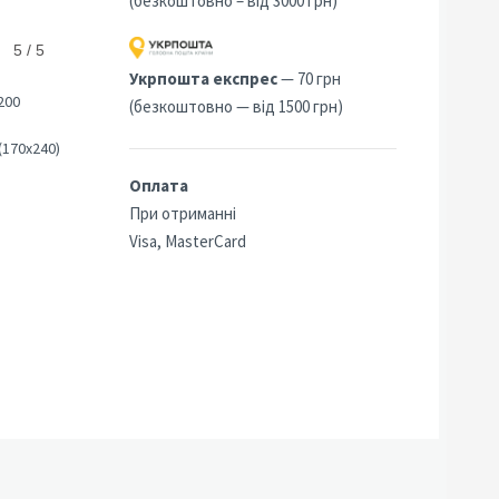
(безкоштовно – від 3000 грн)
5 / 5
8
Укрпошта експрес
— 70 грн
200
(безкоштовно — від 1500 грн)
(170х240)
Оплата
При отриманні
Visa, MasterCard