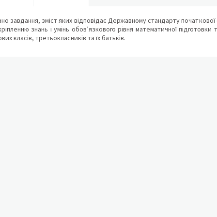
ано завдання, зміст яких відповідає Державному стандарту початкової о
ріпленню знань і умінь обов’язкового рівня математичної підготовки
вих класів, третьокласників та їх батьків.