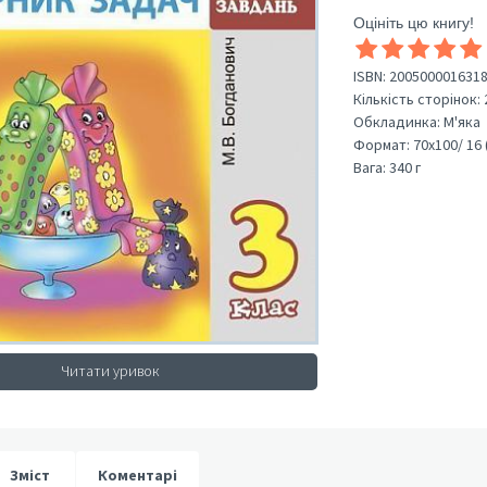
Оцініть цю книгу!
ISBN:
200500001631
Кількість сторінок:
Обкладинка:
М'яка
Формат:
70х100/ 16 
Вага:
340 г
Читати уривок
Зміст
Коментарі