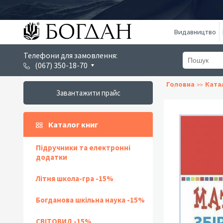
Видавництво
Телефони для замовлення:
(067) 350-18-70
Головна
Ката
Завантажити прайс
Каталог книг
Підручники та електронні
додатки
Літня школа-гра -15%
Богданова шкільна наука -15%
СВІТОВИД -15%