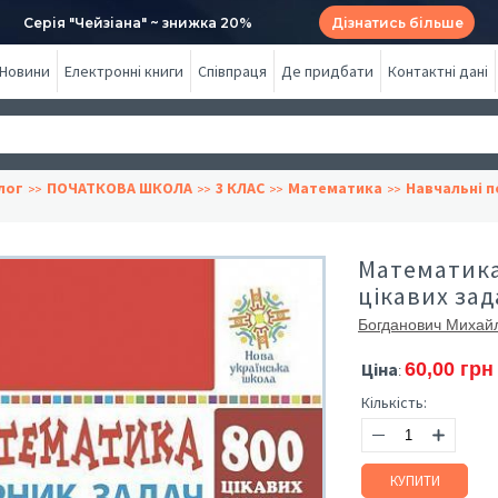
Серія "Чейзіана" ~ знижка 20%
Дізнатись більше
Новини
Електронні книги
Співпраця
Де придбати
Контактні дані
лог
ПОЧАТКОВА ШКОЛА
3 КЛАС
Математика
Навчальні п
Математика.
цікавих зад
Богданович Михай
Ціна
60,00 грн
:
Кількість:
КУПИТИ