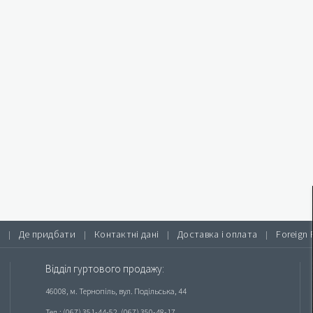
Де придбати
Контактні дані
Доставка і оплата
Foreign 
|
|
|
|
Відділ гуртового продажу:
46008, м. Тернопіль, вул. Подільська, 44
Тел.: (067) 351-44-52, (067) 350-48-17