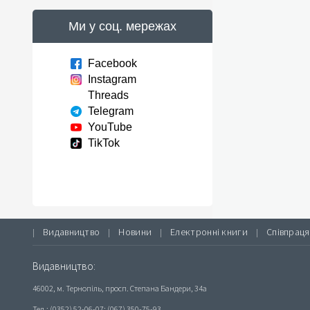
Ми у соц. мережах
Facebook
Instagram
Threads
Telegram
YouTube
TikTok
Видавництво
Новини
Електронні книги
Співпраця
|
|
|
|
Видавництво:
46002, м. Тернопіль, просп. Степана Бандери, 34а
Тел.: (0352) 52-06-07; (067) 350-75-93