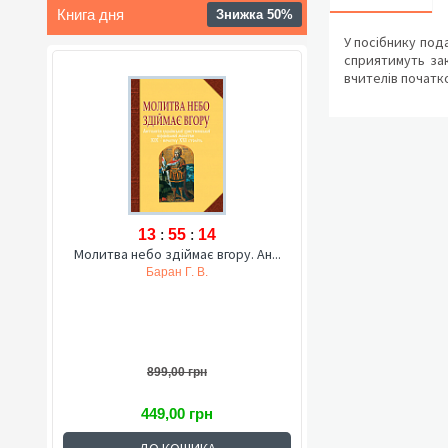
Книга дня
Знижка 50%
У посібнику под
сприятимуть зак
вчителів початко
13
:
55
:
13
Молитва небо здіймає вгору. Ан...
Баран Г. В.
899,00 грн
449,00 грн