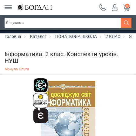
0
Серія "Чейзіана" ~ знижка 20%
Дізнатись більше
Головна
Каталог
ПОЧАТКОВА ШКОЛА
2 КЛАС
Я д
Інформатика. 2 клас. Конспекти уроків.
НУШ
Мочула Ольга