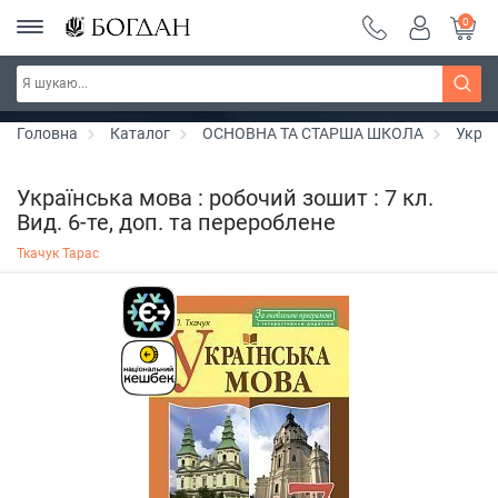
0
РОЗПРОДАЖ ~ 150 грн ~ 200 грн ~ 250 грн ~
Дізнатись більше
300 грн ~ РОЗПРОДАЖ
Головна
Каталог
ОСНОВНА ТА СТАРША ШКОЛА
Украї
Українська мова : робочий зошит : 7 кл.
Вид. 6-те, доп. та перероблене
Ткачук Тарас