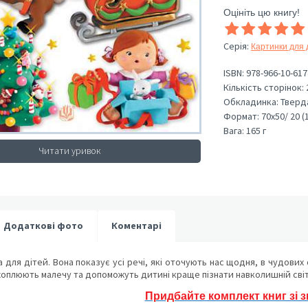
Оцініть цю книгу!
Серія
:
Картинки для 
ISBN:
978-966-10-617
Кількість сторінок:
Обкладинка:
Тверд
Формат:
70х50/ 20 (
Вага:
165 г
Читати уривок
Додаткові фото
Коментарі
для дітей. Вона показує усі речі, які оточують нас щодня, в чудових о
хоплюють малечу та допоможуть дитині краще пізнати навколишній світ
Придбайте комплект книг зі 