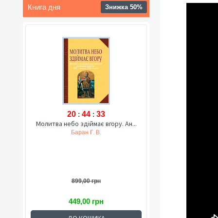
Книга дня
Знижка 50%
20
:
44
:
32
Молитва небо здіймає вгору. Ан...
Баран Г. В.
899,00 грн
449,00 грн