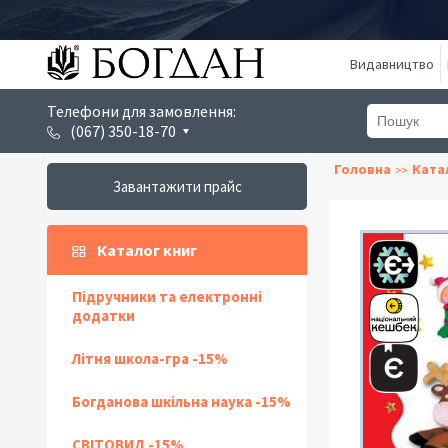
Видавництво
Телефони для замовлення:
(067) 350-18-70
Головна
Ката
Завантажити прайс
Каталог книг
Підручники та електронні
додатки
Літня школа-гра -15%
Богданова шкільна наука -15%
СВІТОВИД -15%