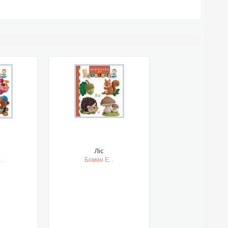
Ліс
.
Бомон Е. .