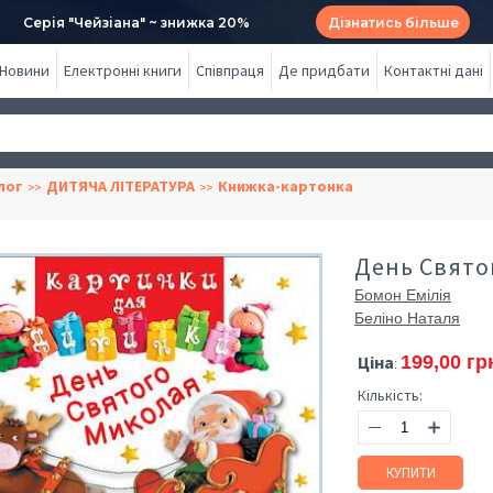
Серія "Чейзіана" ~ знижка 20%
Дізнатись більше
Новини
Електронні книги
Співпраця
Де придбати
Контактні дані
лог
ДИТЯЧА ЛІТЕРАТУРА
Книжка-картонка
День Свято
Бомон Емілія
Беліно Наталя
Ціна
199,00 гр
:
Кількість:
КУПИТИ