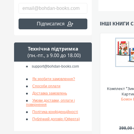
ІНШІ КНИГИ С
Підписатися
Технічна підтримка
(пн.-пт., з 9.00 до 18.00)
support@bohdan-books.com
Як зробити замовлення?
Способи оплати
Комплект "Зим
Доставка замовлень
Картин
Бомон Е
Умови доставки, оплати і
повернення
Політика конфіденційності
Публічний договір (Оферта)
398,00 