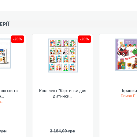
ЕРІЇ
-20%
-20%
ові свята.
Комплект "Картинки для
Іграшки
...
дитинки...
Бомон Е. 
. .
грн
3 184,00 грн