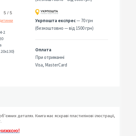
5 / 5
Укрпошта експрес
— 70 грн
дитинки
(безкоштовно — від 1500 грн)
4-2
20
а
Оплата
120х130)
При отриманні
Visa, MasterCard
б’ємних деталях. Книга має яскраві пластилінові ілюстрації,
.
знижкою!