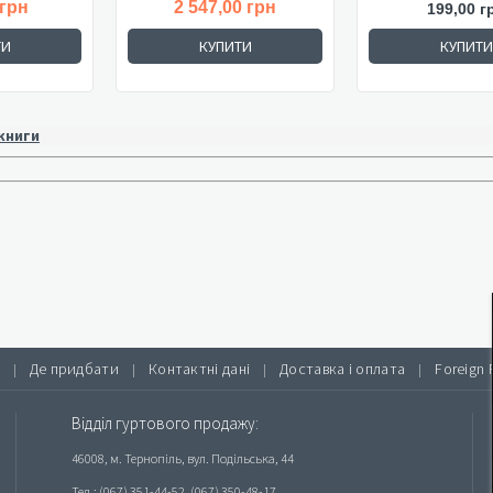
 грн
2 547,00 грн
199,00 г
ТИ
КУПИТИ
КУПИТИ
 книги
Де придбати
Контактні дані
Доставка і оплата
Foreign 
|
|
|
|
Відділ гуртового продажу:
46008, м. Тернопіль, вул. Подільська, 44
Тел.: (067) 351-44-52, (067) 350-48-17