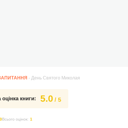
 ЗАПИТАННЯ
- День Святого Миколая
5.0
 оцінка книги:
/ 5
0
Всього оцінок:
1