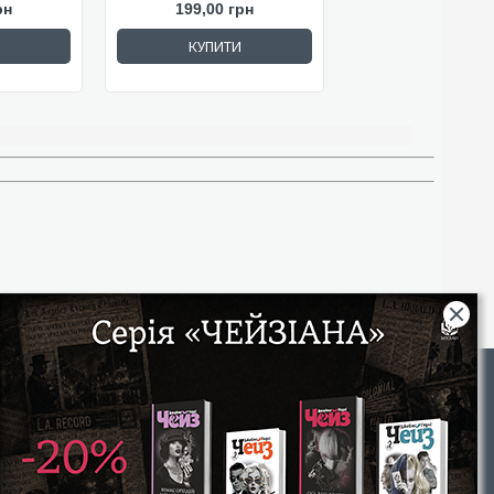
рн
199,00 грн
КУПИТИ
Rights
|
Інтернет-магазин «Видавництво Богдан»:
46018, м. Тернопіль, А/С 529
Тел.: (067) 350-18-70, (066) 727-17-62