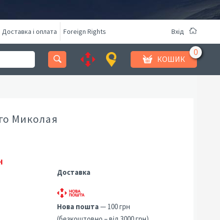
Доставка і оплата
Foreign Rights
Вхід
КОШИК
го Миколая
н
Доставка
Нова пошта
— 100 грн
(безкоштовно – від 3000 грн)