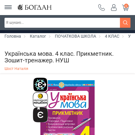
0
Серія "Чейзіана" ~ знижка 20%
Дізнатись більше
Головна
Каталог
ПОЧАТКОВА ШКОЛА
4 КЛАС
Укр
Українська мова. 4 клас. Прикметник.
Зошит-тренажер. НУШ
Шост Наталія