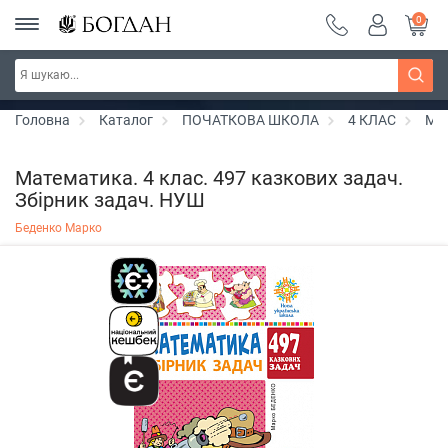
0
РОЗПРОДАЖ ~ 150 грн ~ 200 грн ~ 250 грн ~
Дізнатись більше
300 грн ~ РОЗПРОДАЖ
Головна
Каталог
ПОЧАТКОВА ШКОЛА
4 КЛАС
Ма
Математика. 4 клас. 497 казкових задач.
Збірник задач. НУШ
Беденко Марко