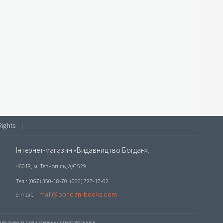
Rights
|
Інтернет-магазин «Видавництво Богдан»:
46018, м. Тернопіль, А/С 529
Тел.: (067) 350-18-70, (066) 727-17-62
mail@bohdan-books.com
e-mail:
е лише за згоди законних правовласників.