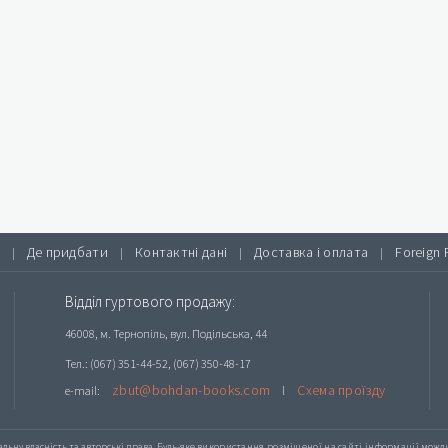
Де придбати
Контактні дані
Доставка і оплата
Foreign 
|
|
|
|
Відділ гуртового продажу:
46008, м. Тернопіль, вул. Подільська, 44
Тел.: (067) 351-44-52, (067) 350-48-17
zbut@bohdan-books.com
Схема проїзду
e-mail:
l
альну власність та авторські права. Будь-яке
використання розміщеної на сайті інформації
можлив