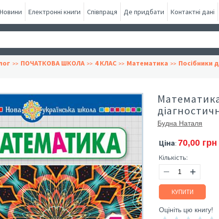
Новини
Електронні книги
Співпраця
Де придбати
Контактні дані
лог
ПОЧАТКОВА ШКОЛА
4 КЛАС
Математика
Посібники д
Математика.
діагностич
Будна Наталя
Ціна
70,00 грн
:
Кількість:
КУПИТИ
Оцініть цю книгу!