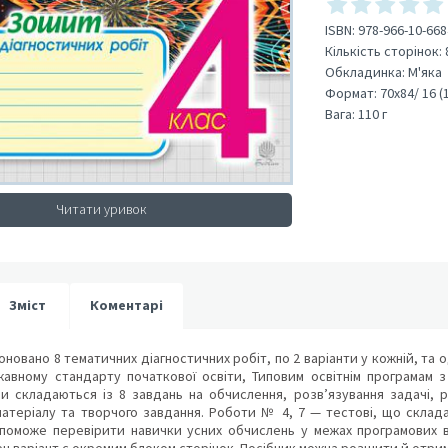
ISBN:
978-966-10-668
Кількість сторінок:
Обкладинка:
М'яка
Формат:
70х84/ 16 (
Вага:
110 г
Читати уривок
Зміст
Коментарі
оновано 8 тематичних діагностичних робіт, по 2 варіанти у кожній, та 
жавному стандарту початкової освіти, Типовим освітнім програмам з
ни складаються із 8 завдань на обчислення, розв’язування задачі, 
атеріалу та творчого завдання. Роботи № 4, 7 — тестові, що складаю
оможе перевірити навички усних обчислень у межах програмових ви