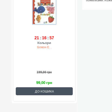
помилками. Коже
21
:
16
:
57
Кольори
Бомон Е. .
199,00 грн
99,00 грн
ДО КОШИКА