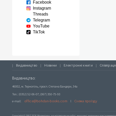
Facebook
Instagram
Threads
Telegram
YouTube
TikTok
Видавництво
Новини
Електронні книги
Співпраця
|
|
|
|
Видавництво:
46002, м. Тернопіль, просп. Степана Бандери, 34а
Тел.: (0352) 52-06-07; (067) 350-75-93
office@bohdan-books.com
Схема проїзду
e-mail:
l
Copyright © 1997-2026 Матеріали, що містяться на сайті, захищені законами про інтелекту