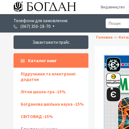
Видавництво
Телефони для замовлення:
(067) 350-18-70
Головна
Ката
Завантажити прайс
Каталог книг
Підручники та електронні
додатки
Літня школа-гра -15%
Богданова шкільна наука -15%
СВІТОВИД -15%