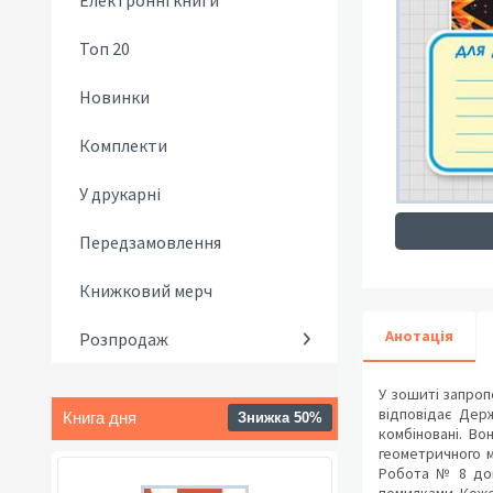
Електронні книги
Топ 20
Новинки
Комплекти
У друкарні
Передзамовлення
Книжковий мерч
Анотація
Розпродаж
У зошиті запроп
відповідає Дер
Книга дня
Знижка 50%
комбіновані. Во
геометричного м
Робота № 8 доп