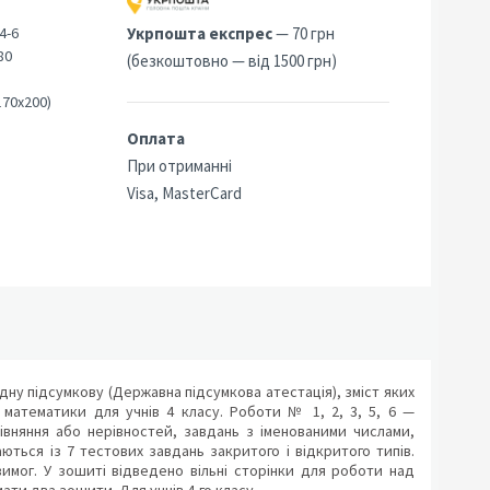
4-6
Укрпошта експрес
— 70 грн
80
(безкоштовно — від 1500 грн)
170х200)
Оплата
При отриманні
Visa, MasterCard
одну підсумкову (Державна підсумкова атестація), зміст яких
 математики для учнів 4 класу. Роботи № 1, 2, 3, 5, 6 —
рівняння або нерівностей, завдань з іменованими числами,
ться із 7 тестових завдань закритого і відкритого типів.
мог. У зошиті відведено вільні сторінки для роботи над