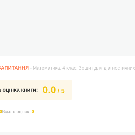
 ЗАПИТАННЯ
- Математика. 4 клас. Зошит для діагностичних
0.0
 оцінка книги:
/ 5
0
Всього оцінок:
0