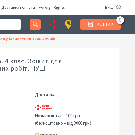
Доставка і оплата
Foreign Rights
Вхід
КОШИК
ля діагностики знань учнів
 4 клас. Зошит для
них робіт. НУШ
Доставка
Нова пошта
— 100 грн
(безкоштовно – від 3000 грн)