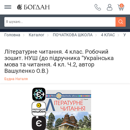
0
РОЗПРОДАЖ ~ 150 грн ~ 200 грн ~ 250 грн ~
Дізнатись більше
300 грн ~ РОЗПРОДАЖ
Головна
Каталог
ПОЧАТКОВА ШКОЛА
4 КЛАС
Укр
Літературне читання. 4 клас. Робочий
зошит. НУШ (до підручника "Українська
мова та читання. 4 кл. Ч.2, автор
Вашуленко О.В.)
Будна Наталя