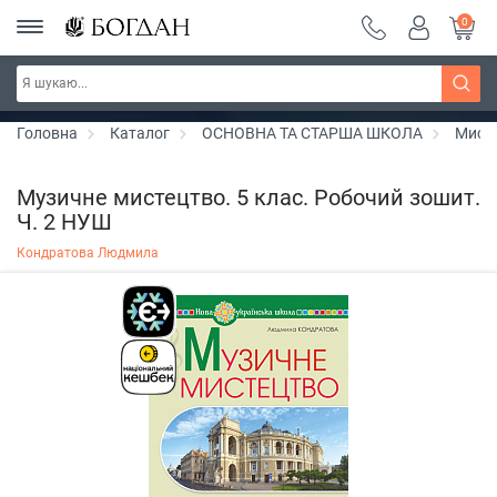
0
РОЗПРОДАЖ ~ 150 грн ~ 200 грн ~ 250 грн ~
Дізнатись більше
300 грн ~ РОЗПРОДАЖ
Головна
Каталог
ОСНОВНА ТА СТАРША ШКОЛА
Мист
Музичне мистецтво. 5 клас. Робочий зошит.
Ч. 2 НУШ
Кондратова Людмила