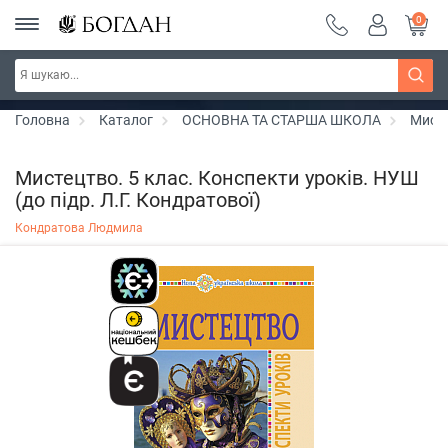
0
РОЗПРОДАЖ ~ 150 грн ~ 200 грн ~ 250 грн ~
Дізнатись більше
300 грн ~ РОЗПРОДАЖ
Головна
Каталог
ОСНОВНА ТА СТАРША ШКОЛА
Мист
Мистецтво. 5 клас. Конспекти уроків. НУШ
(до підр. Л.Г. Кондратової)
Кондратова Людмила