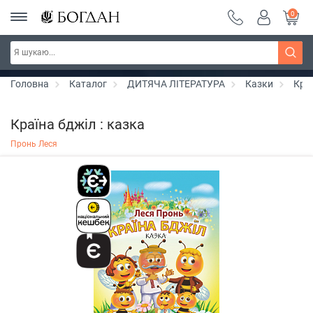
0
Серія "Чейзіана" ~ знижка 20%
Дізнатись більше
Головна
Каталог
ДИТЯЧА ЛІТЕРАТУРА
Казки
Краї
Країна бджіл : казка
Пронь Леся