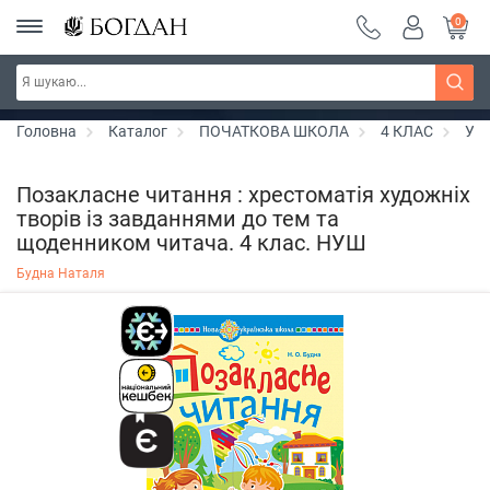
0
РОЗПРОДАЖ ~ 150 грн ~ 200 грн ~ 250 грн ~
Дізнатись більше
300 грн ~ РОЗПРОДАЖ
Головна
Каталог
ПОЧАТКОВА ШКОЛА
4 КЛАС
Укр
Позакласне читання : хрестоматія художніх
творів із завданнями до тем та
щоденником читача. 4 клас. НУШ
Будна Наталя