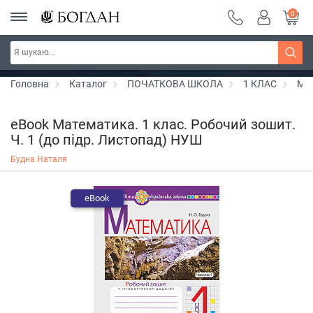
0
Серія "Чейзіана" ~ знижка 20%
Дізнатись більше
Головна
Каталог
ПОЧАТКОВА ШКОЛА
1 КЛАС
Ма
eBook Математика. 1 клас. Робочий зошит.
Ч. 1 (до підр. Листопад) НУШ
Будна Наталя
eBook