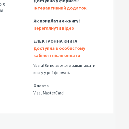
Доступно у форматі:
2-5
Інтерактивний додаток
88
Як придбати е-книгу?
Переглянути відео
ЕЛЕКТРОННА КНИГА
Доступна в особистому
кабінеті після оплати
Увага! Ви не зможете завантажити
книгу у pdf-форматі.
Оплата
Visa, MasterCard