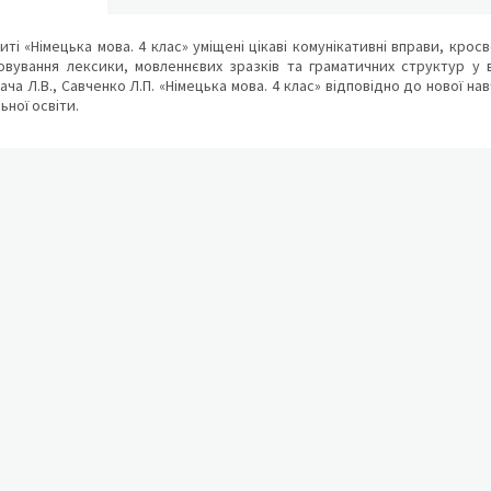
ті «Німецька мова. 4 клас» уміщені цікаві комунікативні вправи, крос
овування лексики, мовленнєвих зразків та граматичних структур у
ача Л.В., Савченко Л.П. «Німецька мова. 4 клас» відповідно до нової н
ьної освіти.