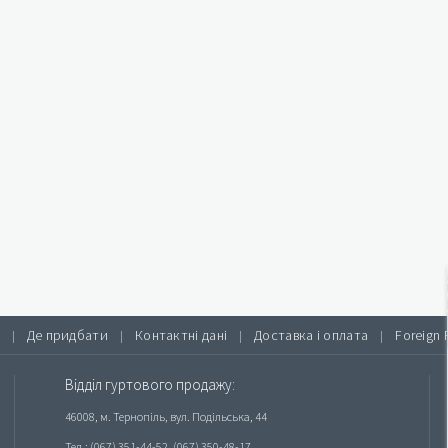
Де придбати
Контактні дані
Доставка і оплата
Foreign 
|
|
|
|
Відділ гуртового продажу:
46008, м. Тернопіль, вул. Подільська, 44
Тел.: (067) 351-44-52, (067) 350-48-17