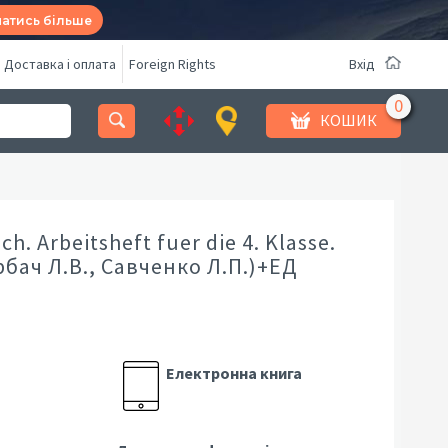
натись більше
Доставка і оплата
Foreign Rights
Вхід
КОШИК
h. Arbeitsheft fuer die 4. Klasse.
орбач Л.В., Савченко Л.П.)+ЕД
Електронна книга