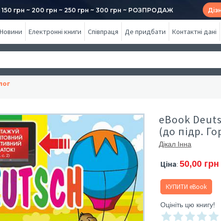
50 грн ~ 200 грн ~ 250 грн ~ 300 грн ~ РОЗПРОДАЖ
Діз
Новини
Електронні книги
Співпраця
Де придбати
Контактні дані
лог
eBook Deutsc
(до підр. Г
Дікал Інна
Ціна
50,00 грн
:
КУПИТИ eBook
Оцініть цю книгу!