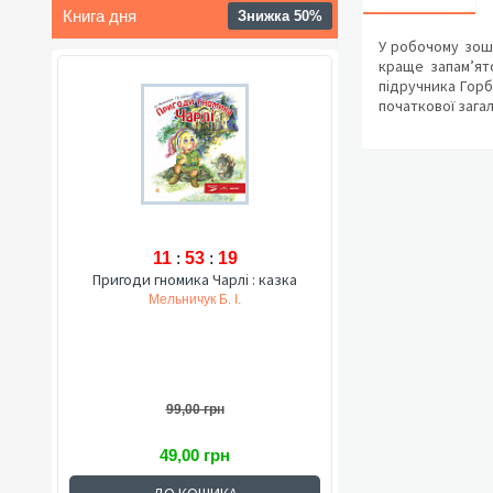
Книга дня
Знижка 50%
У робочому зоши
краще запам’ят
підручника Горб
початкової загал
11
:
53
:
18
Пригоди гномика Чарлі : казка
Мельничук Б. І.
99,00 грн
49,00 грн