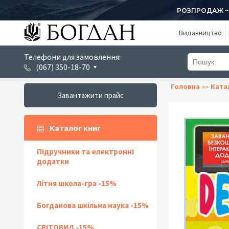
РОЗПРОДАЖ ~ 1
Видавництво
Телефони для замовлення:
(067) 350-18-70
Головна
Ката
Завантажити прайс
Каталог книг
Підручники та електронні
додатки
Літня школа-гра -15%
Богданова шкільна наука -15%
СВІТОВИД -15%