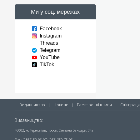
Ми у соц. мережах
Facebook
Instagram
Threads
Telegram
YouTube
TikTok
Видавництво
Новини
Електронні книги
Співпраця
|
|
|
|
Видавництво:
46002, м. Тернопіль, просп. Степана Бандери, 34а
Тел.: (0352) 52-06-07; (067) 350-75-93