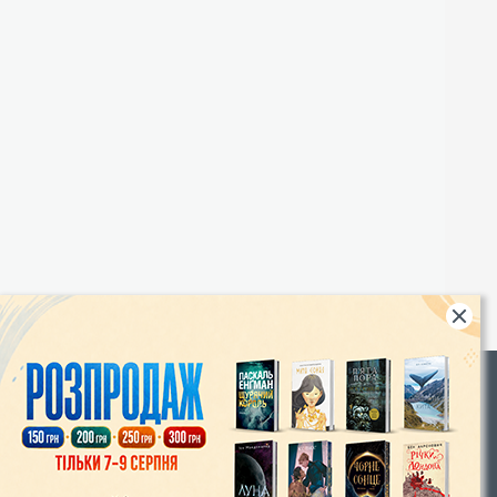
Rights
|
Інтернет-магазин «Видавництво Богдан»:
46018, м. Тернопіль, А/С 529
Тел.: (067) 350-18-70, (066) 727-17-62