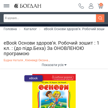
0
РОЗПРОДАЖ ~ 150 грн ~ 200 грн ~ 250 грн ~
Дізнатись більше
300 грн ~ РОЗПРОДАЖ
Головна
Каталог
eBook Основи здоров’я. Робочий зошит 
eBook Основи здоров’я. Робочий зошит : 1
кл. : (до підр.Беха) За ОНОВЛЕНОЮ
програмою
Будна Наталя ,
Кікінежді Оксана ,
Показати усіх
eBook