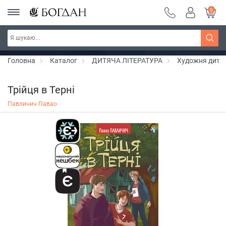
0
Серія "Чейзіана" ~ знижка 20%
Дізнатись більше
Головна
Каталог
ДИТЯЧА ЛІТЕРАТУРА
Художня дитяч
Трійця в Терні
Павличич Павао