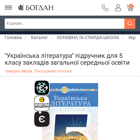
0
РОЗПРОДАЖ ~ 150 грн ~ 200 грн ~ 250 грн ~
Дізнатись більше
300 грн ~ РОЗПРОДАЖ
Головна
Каталог
ОСНОВНА ТА СТАРША ШКОЛА
Украї
"Українська література" підручник для 5
класу закладів загальної середньої освіти
Чумарна Марія ,
Пастушенко Наталія