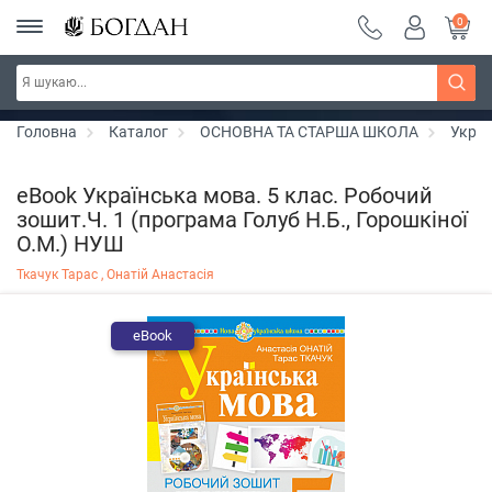
0
РОЗПРОДАЖ ~ 150 грн ~ 200 грн ~ 250 грн ~
Дізнатись більше
300 грн ~ РОЗПРОДАЖ
Головна
Каталог
ОСНОВНА ТА СТАРША ШКОЛА
Украї
eBook Українська мова. 5 клас. Робочий
зошит.Ч. 1 (програма Голуб Н.Б., Горошкіної
О.М.) НУШ
Ткачук Тарас ,
Онатій Анастасія
eBook