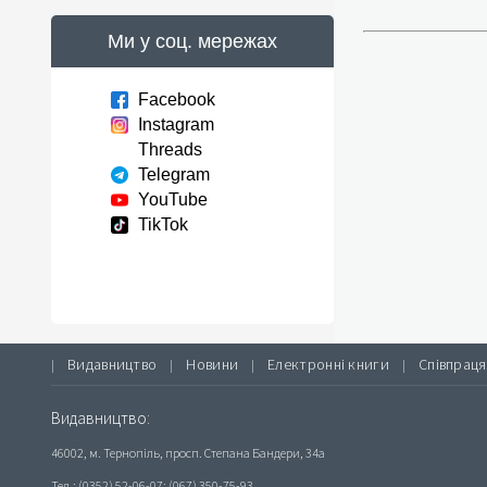
Ми у соц. мережах
Facebook
Instagram
Threads
Telegram
YouTube
TikTok
Видавництво
Новини
Електронні книги
Співпраця
|
|
|
|
Видавництво:
46002, м. Тернопіль, просп. Степана Бандери, 34а
Тел.: (0352) 52-06-07; (067) 350-75-93