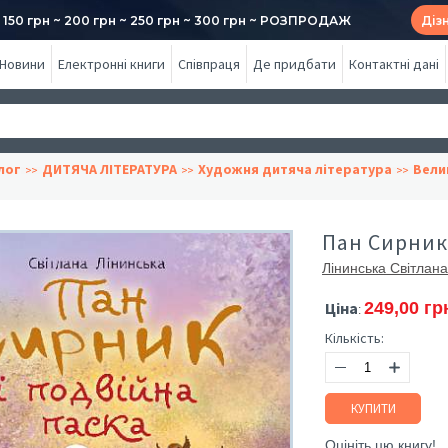
50 грн ~ 200 грн ~ 250 грн ~ 300 грн ~ РОЗПРОДАЖ
Діз
Новини
Електронні книги
Співпраця
Де придбати
Контактні дані
лог
ДИТЯЧА ЛІТЕРАТУРА
Художня дитяча література
Вели
Пан Сирник 
Лінинська Світлана
Ціна
249,00 гр
:
Кількість:
КУПИТИ
Оцініть цю книгу!