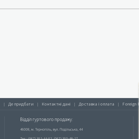
Де придбати
Контактні дані
Доставка і оплата
Foreign 
|
|
|
|
Відділ гуртового продажу:
46008, м. Тернопіль, вул. Подільська, 44
Тел.: (067) 351-44-52, (067) 350-48-17