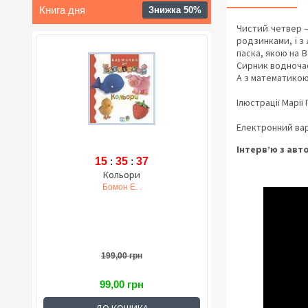
Книга дня
Знижка 50%
Чистий четвер —
родзинками, і з 
паска, якою на 
Сирник водночас
А з математикою
Ілюстрації Марії
Електронний вар
Інтерв’ю з авт
15
:
35
:
36
Кольори
Бомон Е. .
199,00 грн
99,00 грн