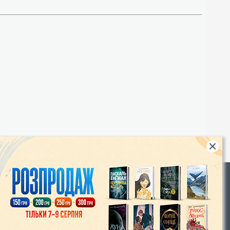
Rights
|
Інтернет-магазин «Видавництво Богдан»:
46018, м. Тернопіль, А/С 529
Тел.: (067) 350-18-70, (066) 727-17-62