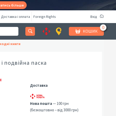
натись більше
Доставка і оплата
Foreign Rights
Вхід
КОШИК
кодні книги
і подвійна паска
н
Доставка
Нова пошта
— 100 грн
(безкоштовно – від 3000 грн)