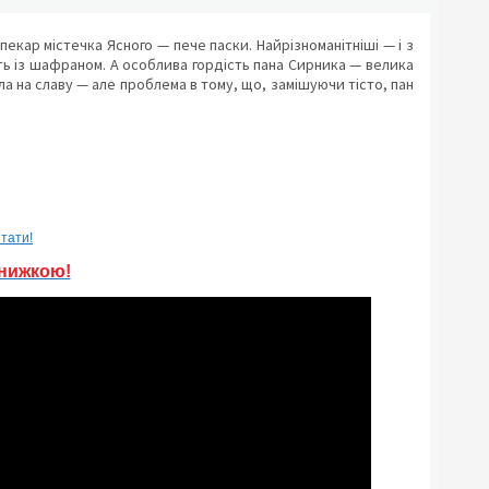
кар містечка Ясного — пече паски. Найрізноманітніші — і з
віть із шафраном. А особлива гордість пана Сирника — велика
а на славу — але проблема в тому, що, замішуючи тісто, пан
итати!
знижкою!