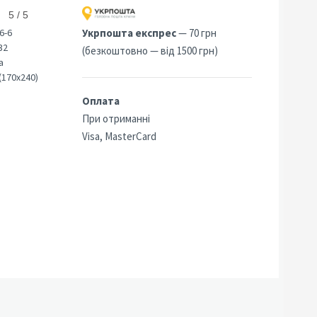
5 / 5
6-6
Укрпошта експрес
— 70 грн
32
(безкоштовно — від 1500 грн)
а
(170х240)
Оплата
При отриманні
Visa, MasterCard