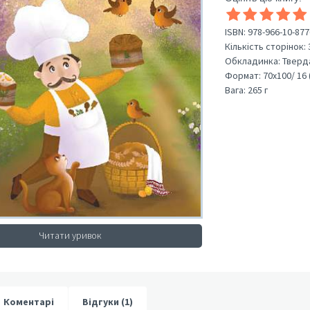
ISBN:
978-966-10-877
Кількість сторінок:
Обкладинка:
Тверд
Формат:
70х100/ 16 
Вага:
265 г
Читати уривок
Коментарі
Відгуки (1)