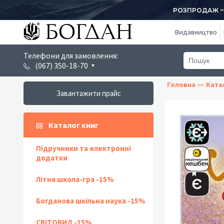
РОЗПРОДАЖ ~ 1
Видавництво
Телефони для замовлення:
(067) 350-18-70
Головна
Ката
Завантажити прайс
Каталог книг
Підручники та електронні
додатки
Літня школа-гра -15%
Богданова шкільна наука -15%
СВІТОВИД -15%