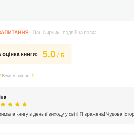
 ЗАПИТАННЯ
- Пан Сирник і подвійна паска
5.0
 оцінка книги:
/ 5
1
Всього оцінок:
2
іна
имала книгу в день її виходу у світ! Я вражена! Чудова істо