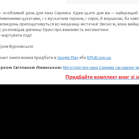
 особливий день для пана Сирника. Адже цього дня він — найкращий пе
лимонними цукатами, і з мускатним горіхом, і сирні, й вершкові, ба на
Великдень пригощатимуться всі мешканці містечка! Звісно ж, вона вийшл
 розповідав дівчинці Орисі про важливість математики.
 жартувати годі!
 Гром-Вурловської
іант книги можна придбати в
або
.
Google Play
ЕPUB.com.ua
оркою Світланою Лінинською:
Мої історії про пана Сирника так смачно ч
Придбайте комплект книг зі 