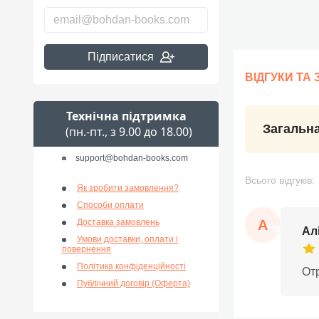
Підписатися
ВІДГУКИ ТА
Технічна підтримка
Загальна
(пн.-пт., з 9.00 до 18.00)
support@bohdan-books.com
Всього відгуків:
Як зробити замовлення?
Способи оплати
А
Доставка замовлень
Ал
Умови доставки, оплати і
повернення
Політика конфіденційності
Отр
Публічний договір (Оферта)