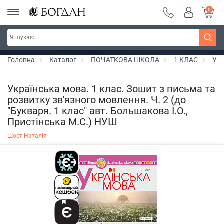
0
РОЗПРОДАЖ ~ 150 грн ~ 200 грн ~ 250 грн ~
Дізнатись більше
300 грн ~ РОЗПРОДАЖ
Головна
Каталог
ПОЧАТКОВА ШКОЛА
1 КЛАС
Укр
Українська мова. 1 клас. Зошит з письма та
розвитку зв'язного мовлення. Ч. 2 (до
"Букваря. 1 клас" авт. Большакова І.О.,
Пристінська М.С.) НУШ
Шост Наталія