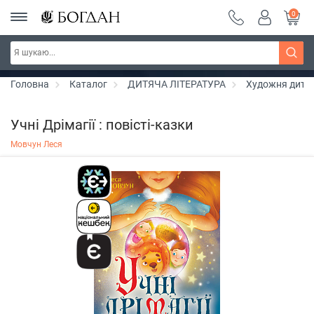
0
РОЗПРОДАЖ ~ 150 грн ~ 200 грн ~ 250 грн ~
Дізнатись більше
300 грн ~ РОЗПРОДАЖ
Головна
Каталог
ДИТЯЧА ЛІТЕРАТУРА
Художня дитяч
Учні Дрімагії : повісті-казки
Мовчун Леся