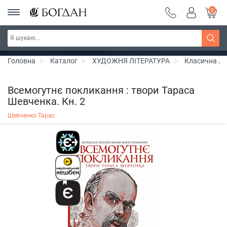
0
Серія "Вандербікери" ~ знижка 25%
Дізнатись більше
Головна
Каталог
ХУДОЖНЯ ЛІТЕРАТУРА
Класична лі
Всемогутнє покликання : твори Тараса
Шевченка. Кн. 2
Шевченко Тарас