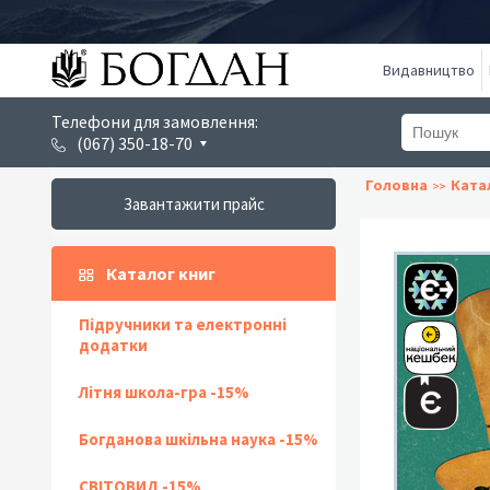
Видавництво
Телефони для замовлення:
(067) 350-18-70
Головна
Ката
Завантажити прайс
Каталог книг
Підручники та електронні
додатки
Літня школа-гра -15%
Богданова шкільна наука -15%
СВІТОВИД -15%