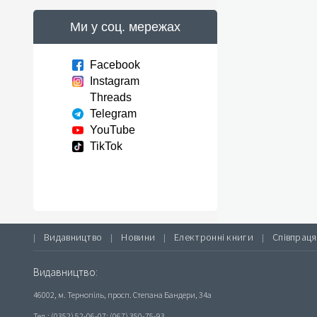
Ми у соц. мережах
Facebook
Instagram
Threads
Telegram
YouTube
TikTok
Видавництво
Новини
Електронні книги
Співпраця
|
|
|
|
Видавництво:
46002, м. Тернопіль, просп. Степана Бандери, 34а
Тел.: (0352) 52-06-07; (067) 350-75-93