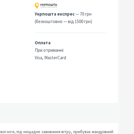
Укрпошта експрес
— 70 грн
(безкоштовно — від 1500 грн)
Оплата
При отриманні
Visa, MasterCard
ової ночі, під нещадне завивання вітру, прибуває мандрівний