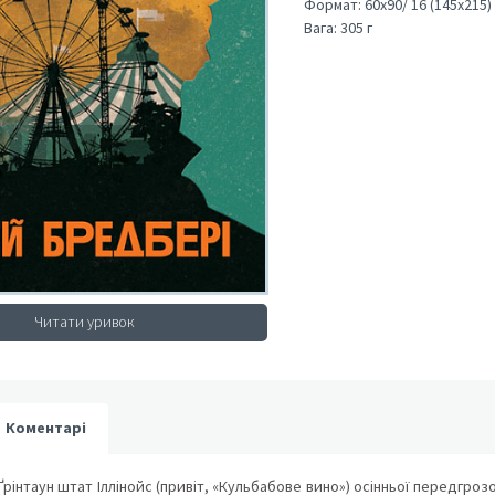
Формат:
60х90/ 16 (145х215)
Вага:
305 г
Читати уривок
Коментарі
Ґрінтаун штат Іллінойс (привіт, «Кульбабове вино») осінньої передгроз