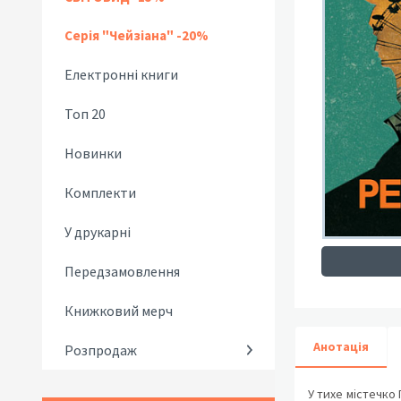
Серія "Чейзіана" -20%
Електронні книги
Топ 20
Новинки
Комплекти
У друкарні
Передзамовлення
Книжковий мерч
Анотація
Розпродаж
У тихе містечко 