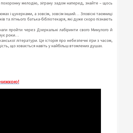
 похоронну мелодію, зіграну задом наперед, знайте – щось
юмах і цукерками, а зовсім, зовсім інший… Зловісні таємниці
ків та літнього батька-бібліотекаря, які дуже скоро пізнають
 снаги пройти через Дзеркальні лабіринти свого Минулого й
учує роки…
ської літератури. Це історія про небезпечні ігри з часом,
ість, що ховається навіть у найбільш втомлених душах.
знижкою!