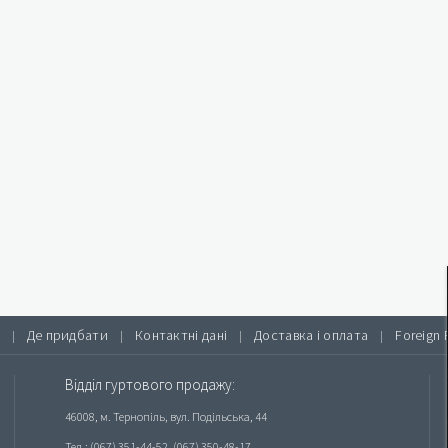
Де придбати
Контактні дані
Доставка і оплата
Foreign 
|
|
|
|
Відділ гуртового продажу:
46008, м. Тернопіль, вул. Подільська, 44
Тел.: (067) 351-44-52, (067) 350-48-17