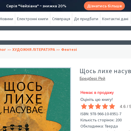
Серія "Чейзіана" ~ знижка 20%
Дізнатись більше
Новини
Електронні книги
Співпраця
Де придбати
Контактні дані
лог
ХУДОЖНЯ ЛІТЕРАТУРА
Фентезі
Щось лихе насув
Бредбері Рей
Немає в продажу
Оцініть цю книгу!
4.6 / 
ISBN:
978-966-10-8951-7
Кількість сторінок:
200
Обкладинка:
Тверда