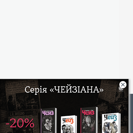
Rights
|
Інтернет-магазин «Видавництво Богдан»:
46018, м. Тернопіль, А/С 529
Тел.: (067) 350-18-70, (066) 727-17-62