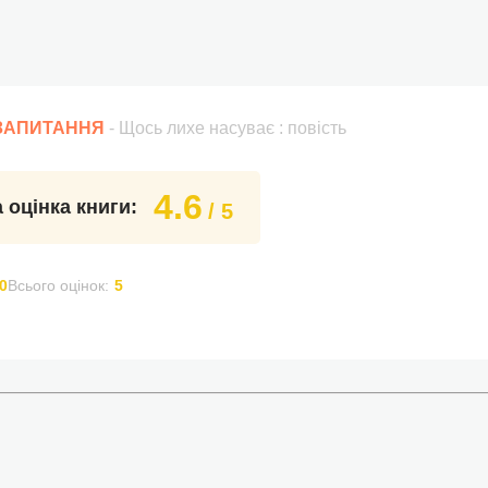
 ЗАПИТАННЯ
- Щось лихе насуває : повість
4.6
 оцінка книги:
/ 5
0
Всього оцінок:
5