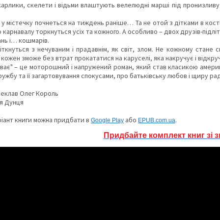
карлики, скелети і відьми влаштують велелюдні марші під пронизливу
н у містечку почнеться на тиждень раніше… Та не отой з дітками в кост
о карнавалу торкнуться усіх та кожного. А особливо – двох друзів-підліт
ань і… кошмарів.
іткнуться з нечуваним і прадавнім, як світ, злом. Не кожному стане
 кожен зможе без втрат прокататися на каруселі, яка накручує і відкр
ває" – це моторошний і напружений роман, який став класикою американ
ужбу та її загартовування спокусами, про батьківську любов і щиру рад
ереклав Олег Король
я Дунця
іант книги можна придбати в
або
.
Google Play
ЕPUB.com.ua
Придбайте комплект книг зі 