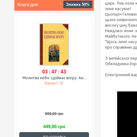
цирк. Тож коли 
Книга дня
Знижка 50%
лихе насуває!
Цьогоріч Гелові
цього опівнічног
високу ціну баж
Невдовзі вони з
Майбутнього. Не
"Щось лихе насу
про справжню др
З англійської п
Обкладинка Ігор
03
:
47
:
42
Електронний вар
Молитва небо здіймає вгору. Ан...
Баран Г. В.
899,00 грн
449,00 грн