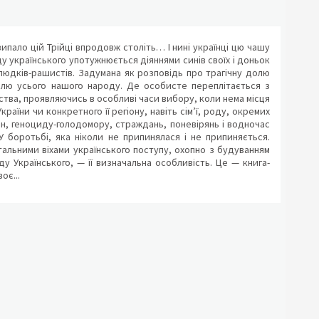
пало цій Трійці впродовж століть… І нині українці цю чашу
оду українського употужнюється діяннями синів своїх і доньок
людків-рашистів. Задумана як розповідь про трагічну долю
долю усього нашого народу. Де особисте переплітається з
тва, проявляючись в особливі часи вибору, коли нема місця
раїни чи конкретного її регіону, навіть сім’ї, роду, окремих
йн, геноциду-голодомору, страждань, поневірянь і водночас
У боротьбі, яка ніколи не припинялася і не припиняється.
тальними віхами українського поступу, охопно з будуванням
 Українського, — її визначальна особливість. Це — книга-
оє...