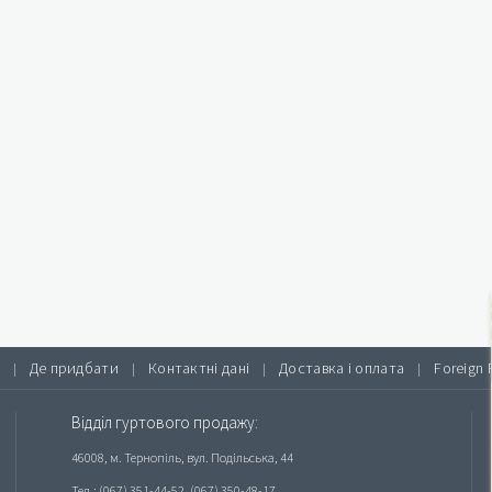
Де придбати
Контактні дані
Доставка і оплата
Foreign 
|
|
|
|
Відділ гуртового продажу:
46008, м. Тернопіль, вул. Подільська, 44
Тел.: (067) 351-44-52, (067) 350-48-17