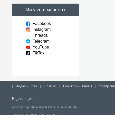
Ми у соц. мережах
Facebook
Instagram
Threads
Telegram
YouTube
TikTok
Видавництво
Новини
Електронні книги
Співпраця
|
|
|
|
Видавництво:
46002, м. Тернопіль, просп. Степана Бандери, 34а
Тел.: (0352) 52-06-07; (067) 350-75-93