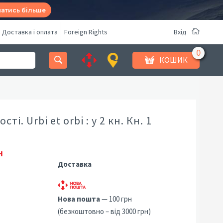
натись більше
Доставка і оплата
Foreign Rights
Вхід
КОШИК
сті. Urbi et orbi : у 2 кн. Кн. 1
н
Доставка
Нова пошта
— 100 грн
(безкоштовно – від 3000 грн)