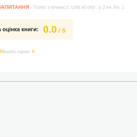
 ЗАПИТАННЯ
- Голос з вічності. Urbi et orbi : у 2 кн. Кн. 1
0.0
 оцінка книги:
/ 5
0
Всього оцінок:
0