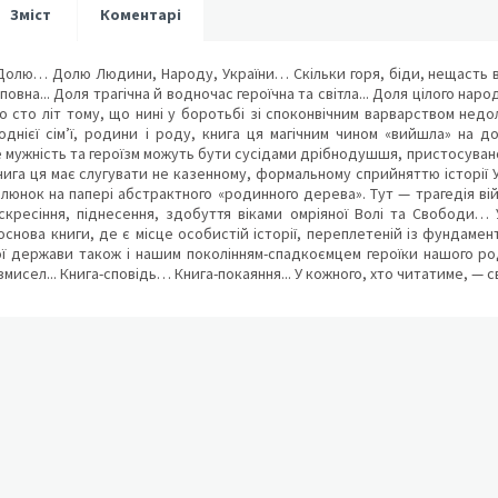
Зміст
Коментарі
Долю… Долю Людини, Народу, України… Скільки горя, біди, нещасть ви
повна... Доля трагічна й водночас героїчна та світла... Доля цілого нар
 сто літ тому, що нині у боротьбі зі споконвічним варварством недо
однієї сім’ї, родини і роду, книга ця магічним чином «вийшла» на 
 мужність та героїзм можуть бути сусідами дрібнодушшя, пристосуванс
нига ця має слугувати не казенному, формальному сприйняттю історії Ук
люнок на папері абстрактного «родинного дерева». Тут — трагедія ві
скресіння, піднесення, здобуття віками омріяної Волі та Свободи… 
снова книги, де є місце особистій історії, переплетеній із фундамен
ї держави також і нашим поколінням-спадкоємцем героїки нашого роду
исел... Книга-сповідь… Книга-покаяння... У кожного, хто читатиме, — св