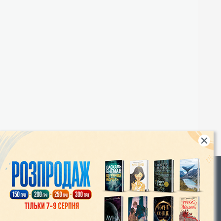
Rights
|
Інтернет-магазин «Видавництво Богдан»:
46018, м. Тернопіль, А/С 529
Тел.: (067) 350-18-70, (066) 727-17-62