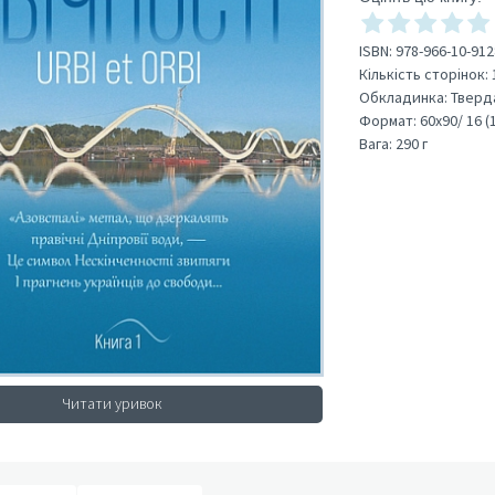
ISBN:
978-966-10-912
Кількість сторінок:
Обкладинка:
Тверд
Формат:
60х90/ 16 (
Вага:
290 г
Читати уривок