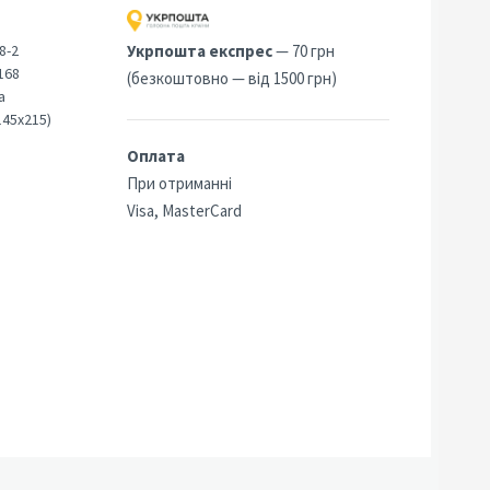
8-2
Укрпошта експрес
— 70 грн
168
(безкоштовно — від 1500 грн)
а
145х215)
Оплата
При отриманні
Visa, MasterCard