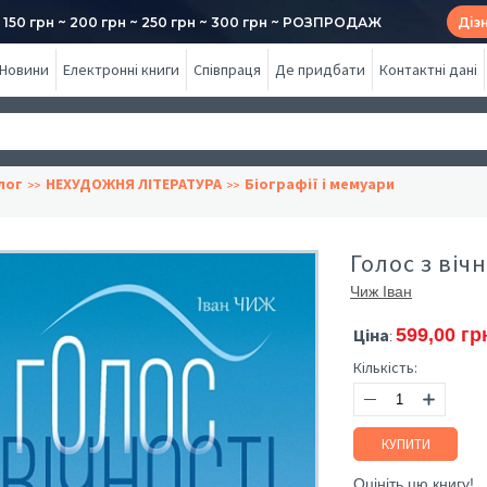
50 грн ~ 200 грн ~ 250 грн ~ 300 грн ~ РОЗПРОДАЖ
Діз
Новини
Електронні книги
Співпраця
Де придбати
Контактні дані
лог
НЕХУДОЖНЯ ЛІТЕРАТУРА
Біографії і мемуари
Голос з вічно
Чиж Іван
Ціна
599,00 гр
:
Кількість:
КУПИТИ
Оцініть цю книгу!