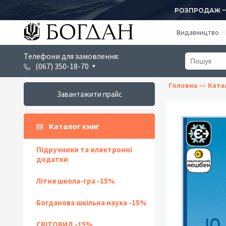
РОЗПРОДАЖ ~ 1
Видавництво
Телефони для замовлення:
(067) 350-18-70
Головна
Ката
Завантажити прайс
Каталог книг
Підручники та електронні
додатки
Літня школа-гра -15%
Богданова шкільна наука -15%
СВІТОВИД -15%