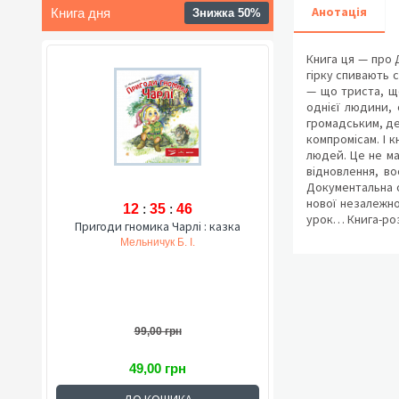
Анотація
Книга дня
Знижка 50%
Книга ця — про 
гірку спивають с
— що триста, що
однієї людини, 
громадським, де
компромісам. І к
людей. Це не ма
відновлення, во
Документальна о
нової незалежно
12
:
35
:
45
урок… Книга-розм
Пригоди гномика Чарлі : казка
Мельничук Б. І.
99,00 грн
49,00 грн