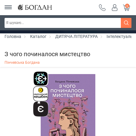
0
РОЗПРОДАЖ ~ 150 грн ~ 200 грн ~ 250 грн ~
Дізнатись більше
300 грн ~ РОЗПРОДАЖ
Головна
Каталог
ДИТЯЧА ЛІТЕРАТУРА
Інтелектуальн
З чого починалося мистецтво
Пінчевська Богдана