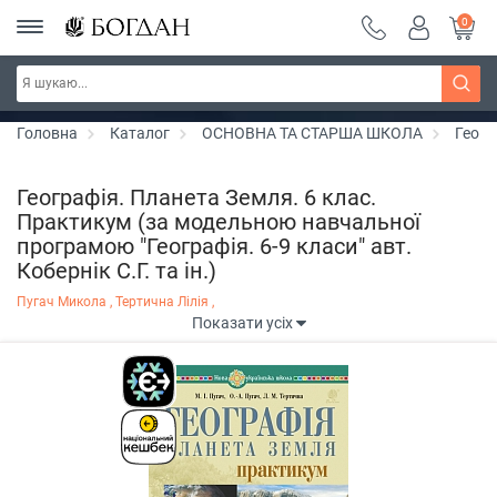
0
РОЗПРОДАЖ ~ 150 грн ~ 200 грн ~ 250 грн ~
Дізнатись більше
300 грн ~ РОЗПРОДАЖ
Головна
Каталог
ОСНОВНА ТА СТАРША ШКОЛА
Геогр
Географія. Планета Земля. 6 клас.
Практикум (за модельною навчальної
програмою "Географія. 6-9 класи" авт.
Кобернік С.Г. та ін.)
Пугач Микола ,
Тертична Лілія ,
Показати усіх