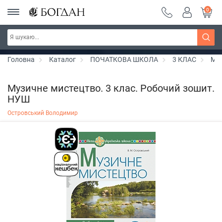
0
РОЗПРОДАЖ ~ 150 грн ~ 200 грн ~ 250 грн ~
Дізнатись більше
300 грн ~ РОЗПРОДАЖ
Головна
Каталог
ПОЧАТКОВА ШКОЛА
3 КЛАС
Ми
Музичне мистецтво. 3 клас. Робочий зошит.
НУШ
Островський Володимир