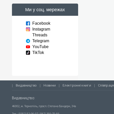
Ми у соц. мережах
Facebook
Instagram
Threads
Telegram
YouTube
TikTok
Видавництво
Новини
Електронні книги
Співпраця
|
|
|
|
Видавництво:
46002, м. Тернопіль, просп. Степана Бандери, 34а
Тел.: (0352) 52-06-07; (067) 350-75-93