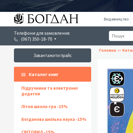
Видавництво
Телефони для замовлення:
(067) 350-18-70
Головна
Ката
Завантажити прайс
Каталог книг
Підручники та електронні
додатки
Літня школа-гра -15%
Богданова шкільна наука -15%
СВІТОВИД -15%