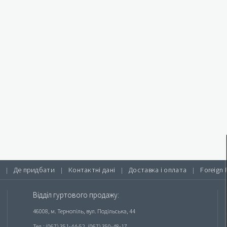
Де придбати
Контактні дані
Доставка і оплата
Foreign 
|
|
|
|
Відділ гуртового продажу:
46008, м. Тернопіль, вул. Подільська, 44
Тел.: (067) 351-44-52, (067) 350-48-17