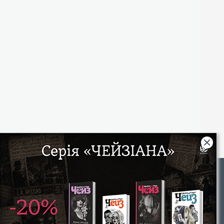
Rights
|
Інтернет-магазин «Видавництво Богдан»:
46018, м. Тернопіль, А/С 529
Тел.: (067) 350-18-70, (066) 727-17-62