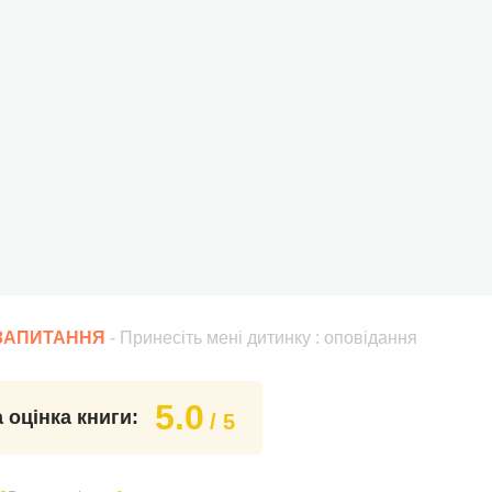
 ЗАПИТАННЯ
- Принесіть мені дитинку : оповідання
5.0
 оцінка книги:
/ 5