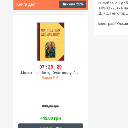
Із любов'ю і до
Книга дня
Знижка 50%
запитань, яке ма
Для дітей старш
Ілюстрації Окса
07
:
26
:
28
Молитва небо здіймає вгору. Ан...
Баран Г. В.
899,00 грн
449,00 грн