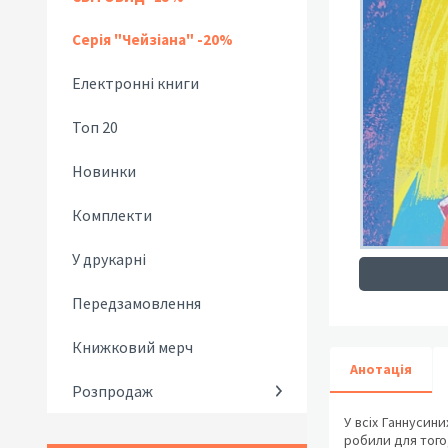
Серія "Чейзіана" -20%
Електронні книги
Топ 20
Новинки
Комплекти
У друкарні
Передзамовлення
Книжковий мерч
Анотація
Розпродаж
У всіх Ганнусин
робили для того,