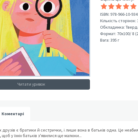
ISBN:
978-966-10-934
Кількість сторінок:
Обкладинка:
Тверд
Формат:
70х100/ 8 (
Вага:
395 г
Читати уривок
Коментарі
их друзів є братики й сестрички, і лише вона в батьків одна. Це неаби
 щоб у їхніх батьків з'явилися ще малюки...