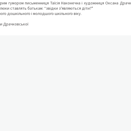
брим гумором письменниця Таїсія Наконечна і художниця Оксана Драчк
люки ставлять батькам: “звідки з'являються діти?"
ого дошкільного і молодшого шкільного віку.
ни Драчковської