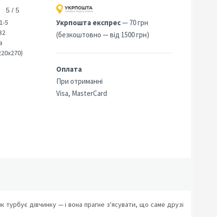
5 / 5
1-5
Укрпошта експрес
— 70 грн
32
(безкоштовно — від 1500 грн)
а
220х270)
Оплата
При отриманні
Visa, MasterCard
як турбує дівчинку — і вона прагне з'ясувати, що саме друзі