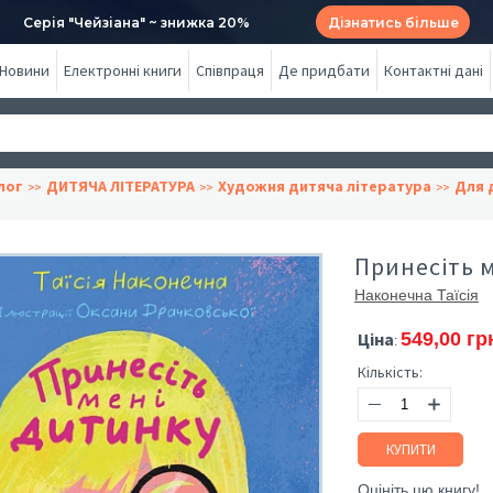
Серія "Чейзіана" ~ знижка 20%
Дізнатись більше
Новини
Електронні книги
Співпраця
Де придбати
Контактні дані
лог
ДИТЯЧА ЛІТЕРАТУРА
Художня дитяча література
Для д
Принесіть м
Наконечна Таїсія
Ціна
549,00 гр
:
Кількість:
КУПИТИ
Оцініть цю книгу!