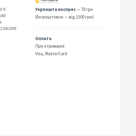
3-9
Укрпошта експрес
— 70 грн
160
(безкоштовно — від 1500 грн)
а
(120х200)
Оплата
При отриманні
Visa, MasterCard