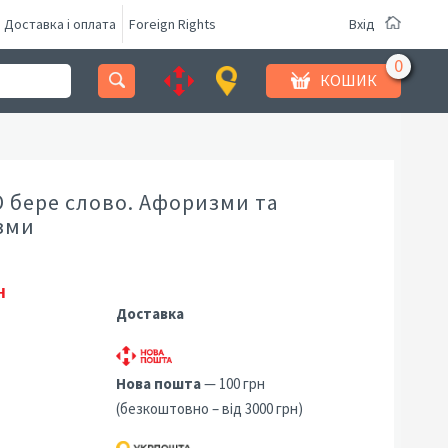
Доставка і оплата
Foreign Rights
Вхід
КОШИК
 бере слово. Афоризми та
зми
н
Доставка
Нова пошта
— 100 грн
(безкоштовно – від 3000 грн)