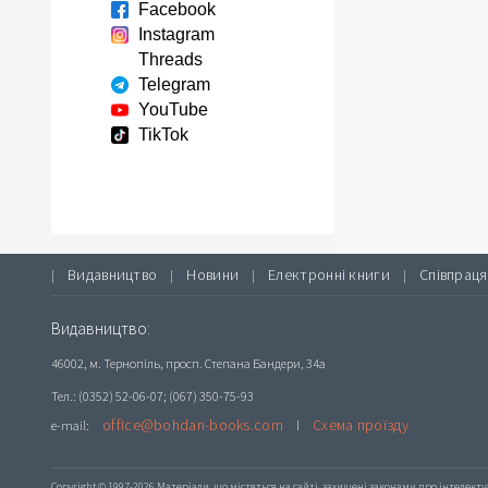
Facebook
Instagram
Threads
Telegram
YouTube
TikTok
Видавництво
Новини
Електронні книги
Співпраця
|
|
|
|
Видавництво:
46002, м. Тернопіль, просп. Степана Бандери, 34а
Тел.: (0352) 52-06-07; (067) 350-75-93
office@bohdan-books.com
Схема проїзду
e-mail:
l
Copyright © 1997-2026 Матеріали, що містяться на сайті, захищені законами про інтелекту