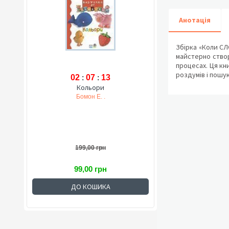
Анотація
Збірка «Коли СЛ
майстерно створ
процесах. Ця кн
роздумів і пошук
02
:
07
:
12
Кольори
Бомон Е. .
199,00 грн
99,00 грн
ДО КОШИКА