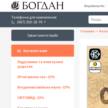
Видавництво
Телефони для замовлення:
(067) 350-18-70
Головна
Ката
Завантажити прайс
Каталог книг
Підручники та електронні
додатки
Літня школа-гра -15%
Богданова шкільна наука -15%
СВІТОВИД -15%