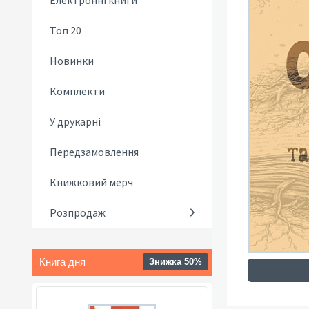
Електронні книги
Топ 20
Новинки
Комплекти
У друкарні
Передзамовлення
Книжковий мерч
Розпродаж
Книга дня
Знижка 50%