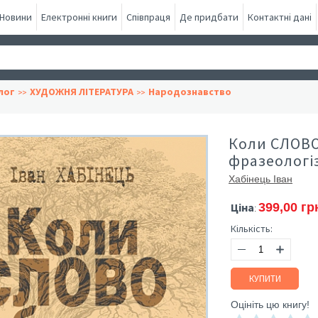
Новини
Електронні книги
Співпраця
Де придбати
Контактні дані
лог
ХУДОЖНЯ ЛІТЕРАТУРА
Народознавство
Коли СЛОВО
фразеологі
Хабінець Іван
Ціна
399,00 гр
:
Кількість:
КУПИТИ
Оцініть цю книгу!