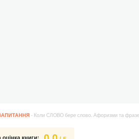
 ЗАПИТАННЯ
- Коли СЛОВО бере слово. Афоризми та фразе
0.0
 оцінка книги: