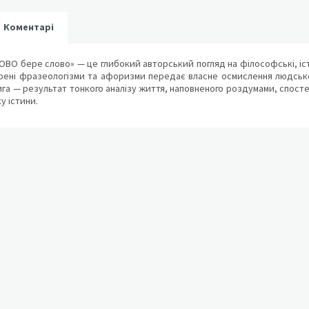
Коментарі
ОВО бере слово» — це глибокий авторський погляд на філософські, істор
ені фразеологізми та афоризми передає власне осмислення людської 
ига — результат тонкого аналізу життя, наповненого роздумами, спост
у істини.