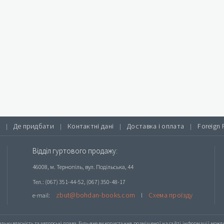
Де придбати
Контактні дані
Доставка і оплата
Foreign 
|
|
|
|
Відділ гуртового продажу:
46008, м. Тернопіль, вул. Подільська, 44
Тел.: (067) 351-44-52, (067) 350-48-17
zbut@bohdan-books.com
Схема проїзду
e-mail:
l
альну власність та авторські права. Будь-яке
використання розміщеної на сайті інформації
можлив