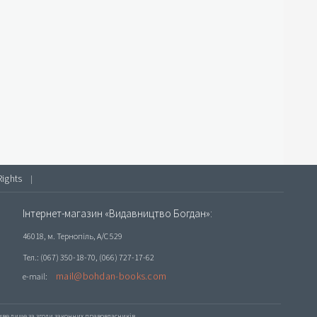
Rights
|
Інтернет-магазин «Видавництво Богдан»:
46018, м. Тернопіль, А/С 529
Тел.: (067) 350-18-70, (066) 727-17-62
mail@bohdan-books.com
e-mail:
е лише за згоди законних правовласників.