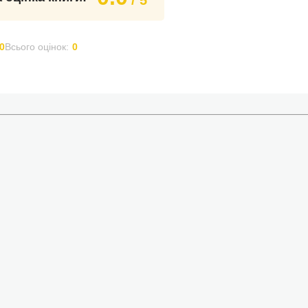
/ 5
0
Всього оцінок:
0