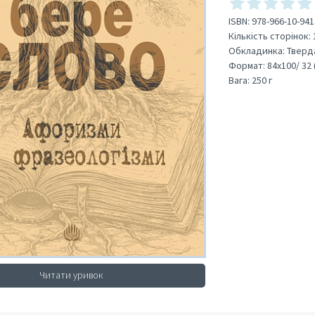
ISBN:
978-966-10-941
Кількість сторінок:
Обкладинка:
Тверд
Формат:
84х100/ 32 
Вага:
250 г
Читати уривок