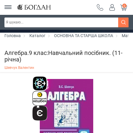
0
Серія "Чейзіана" ~ знижка 20%
Дізнатись більше
Головна
Каталог
ОСНОВНА ТА СТАРША ШКОЛА
Мате
Алгебра.9 клас:Навчальний посібник. (11-
річна)
Шевчук Валентин