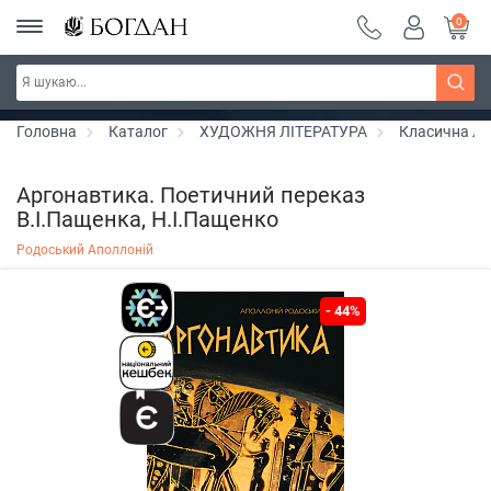
0
РОЗПРОДАЖ ~ 150 грн ~ 200 грн ~ 250 грн ~
Дізнатись більше
300 грн ~ РОЗПРОДАЖ
Головна
Каталог
ХУДОЖНЯ ЛІТЕРАТУРА
Класична лі
Аргонавтика. Поетичний переказ
В.І.Пащенка, Н.І.Пащенко
Родоський Аполлоній
- 44%