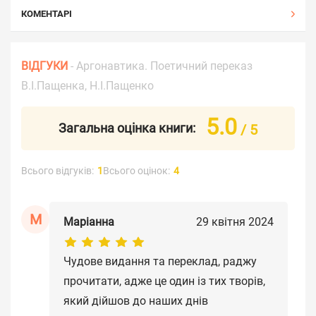
КОМЕНТАРІ
ВІДГУКИ
- Аргонавтика. Поетичний переказ
В.І.Пащенка, Н.І.Пащенко
5.0
Загальна оцінка книги:
/ 5
Всього відгуків:
1
Всього оцінок:
4
М
Маріанна
29 квітня 2024
Чудове видання та переклад, раджу
прочитати, адже це один із тих творів,
який дійшов до наших днів