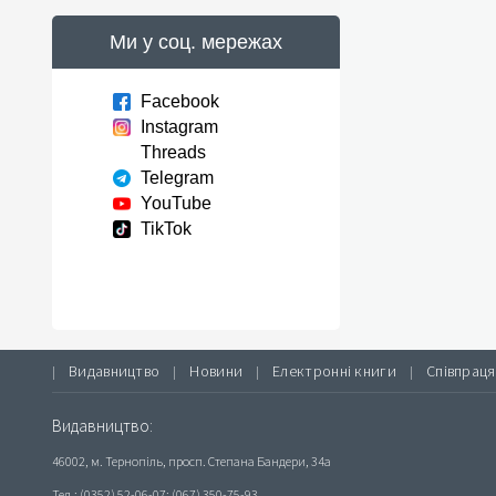
Ми у соц. мережах
Facebook
Instagram
Threads
Telegram
YouTube
TikTok
Видавництво
Новини
Електронні книги
Співпраця
|
|
|
|
Видавництво:
46002, м. Тернопіль, просп. Степана Бандери, 34а
Тел.: (0352) 52-06-07; (067) 350-75-93