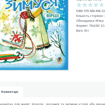
ISBN:
978-966-408-23
Кількість сторінок:
Обкладинка:
М'яка
Формат:
70х100/ 32 
Вага:
30 г
Коментарі
крихітка для малят. Короткі, зрозумілі та ритмічні історії або ві