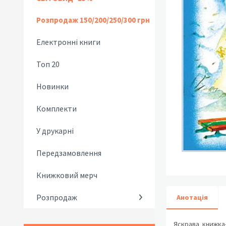
Розпродаж 150/200/250/300 грн
Електронні книги
Топ 20
Новинки
Комплекти
У друкарні
Передзамовлення
Книжковий мерч
Розпродаж
Анотація
Яскрава книжка-