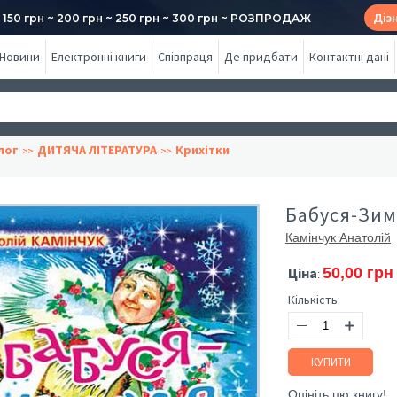
50 грн ~ 200 грн ~ 250 грн ~ 300 грн ~ РОЗПРОДАЖ
Діз
Новини
Електронні книги
Співпраця
Де придбати
Контактні дані
лог
ДИТЯЧА ЛІТЕРАТУРА
Крихітки
Бабуся-Зиму
Камінчук Анатолій
Ціна
50,00 грн
:
Кількість:
КУПИТИ
Оцініть цю книгу!