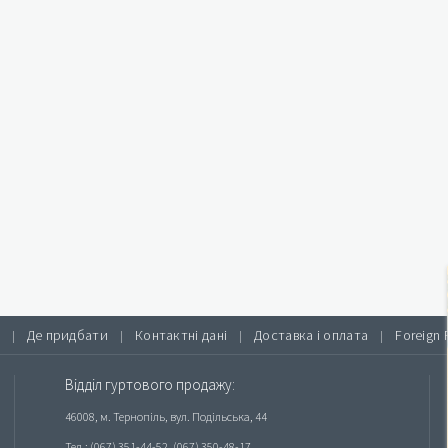
Де придбати
Контактні дані
Доставка і оплата
Foreign 
|
|
|
|
Відділ гуртового продажу:
46008, м. Тернопіль, вул. Подільська, 44
Тел.: (067) 351-44-52, (067) 350-48-17