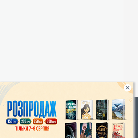
Rights
|
Інтернет-магазин «Видавництво Богдан»:
46018, м. Тернопіль, А/С 529
Тел.: (067) 350-18-70, (066) 727-17-62