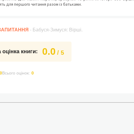
ять для першого читання разом із батьками.
 ЗАПИТАННЯ
- Бабуся-Зимуся: Вірші.
0.0
 оцінка книги:
/ 5
0
Всього оцінок:
0