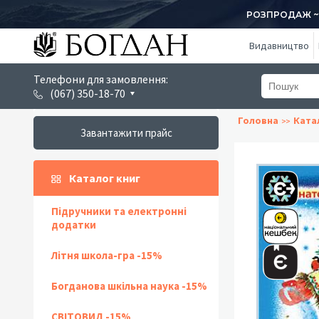
РОЗПРОДАЖ ~ 1
Видавництво
Телефони для замовлення:
(067) 350-18-70
Головна
Ката
Завантажити прайс
Каталог книг
Підручники та електронні
додатки
Літня школа-гра -15%
Богданова шкільна наука -15%
СВІТОВИД -15%