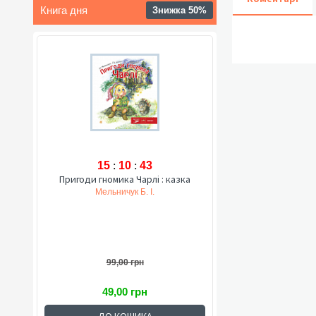
Книга дня
Знижка 50%
15
:
10
:
42
Пригоди гномика Чарлі : казка
Мельничук Б. І.
99,00 грн
49,00 грн