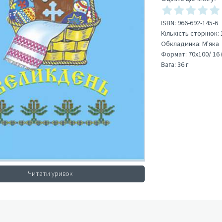
ISBN:
966-692-145-6
Кількість сторінок:
Обкладинка:
М'яка
Формат:
70х100/ 16 
Вага:
36 г
Читати уривок