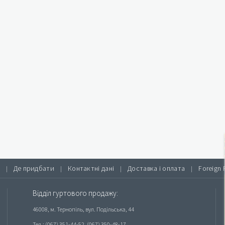
Де придбати
Контактні дані
Доставка і оплата
Foreign 
|
|
|
|
Відділ гуртового продажу:
46008, м. Тернопіль, вул. Подільська, 44
Тел.: (067) 351-44-52, (067) 350-48-17