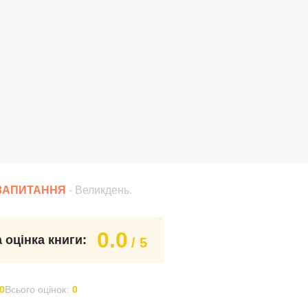
 ЗАПИТАННЯ
- Великдень.
0.0
 оцінка книги:
/ 5
0
Всього оцінок:
0