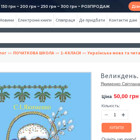
50 грн ~ 200 грн ~ 250 грн ~ 300 грн ~ РОЗПРОДАЖ
Діз
Новини
Електронні книги
Співпраця
Де придбати
Контактні дані
лог
ПОЧАТКОВА ШКОЛА
1-4 КЛАСИ
Українська мова та чит
Великдень.
Якименко Світлана
Ціна
50,00 грн
:
Кількість:
КУПИТИ
Оцініть цю книгу!