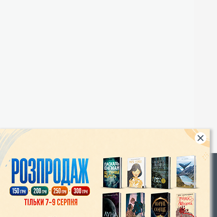
Rights
|
Інтернет-магазин «Видавництво Богдан»:
46018, м. Тернопіль, А/С 529
Тел.: (067) 350-18-70, (066) 727-17-62