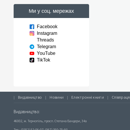
Ми у соц. мережах
Facebook
Instagram
Threads
Telegram
YouTube
TikTok
Видавництво
Новини
Електронні книги
Співпраця
|
|
|
|
Видавництво:
46002, м. Тернопіль, просп. Степана Бандери, 34а
Тел.: (0352) 52-06-07; (067) 350-75-93