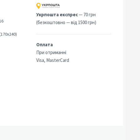
Укрпошта експрес
— 70 грн
16
(безкоштовно — від 1500 грн)
(170х240)
Оплата
При отриманні
Visa, MasterCard