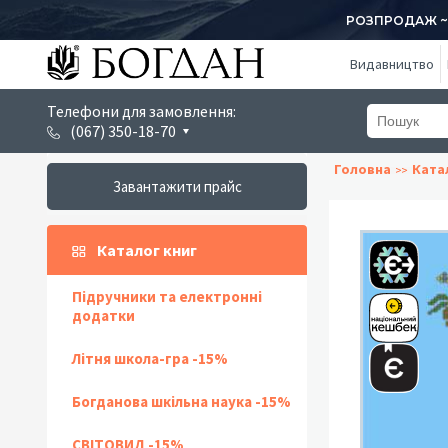
РОЗПРОДАЖ ~ 1
Видавництво
Телефони для замовлення:
(067) 350-18-70
Головна
Ката
Завантажити прайс
Каталог книг
Підручники та електронні
додатки
Літня школа-гра -15%
Богданова шкільна наука -15%
СВІТОВИД -15%