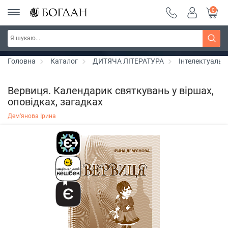
0
РОЗПРОДАЖ ~ 150 грн ~ 200 грн ~ 250 грн ~
Дізнатись більше
300 грн ~ РОЗПРОДАЖ
Головна
Каталог
ДИТЯЧА ЛІТЕРАТУРА
Інтелектуальн
Вервиця. Календарик святкувань у віршах,
оповідках, загадках
Дем’янова Ірина