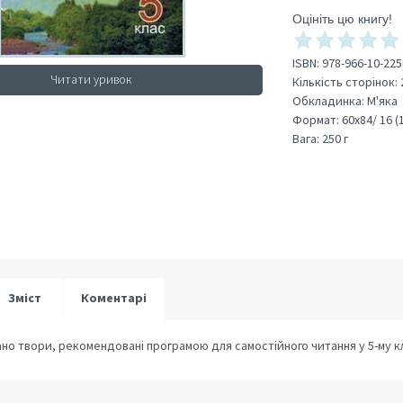
Оцініть цю книгу!
ISBN:
978-966-10-225
Читати уривок
Кількість сторінок:
Обкладинка:
М'яка
Формат:
60х84/ 16 (
Вага:
250 г
Зміст
Коментарі
но твори, рекомендовані програмою для самостійного читання у 5-му кла