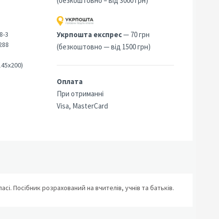
(безкоштовно – від 3000 грн)
8-3
Укрпошта експрес
— 70 грн
288
(безкоштовно — від 1500 грн)
145х200)
Оплата
При отриманні
Visa, MasterCard
сі. Посібник розрахований на вчителів, учнів та батьків.