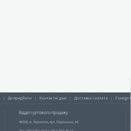
Де придбати
Контактні дані
Доставка і оплата
Foreign 
|
|
|
|
Відділ гуртового продажу:
46008, м. Тернопіль, вул. Подільська, 44
Тел.: (067) 351-44-52, (067) 350-48-17