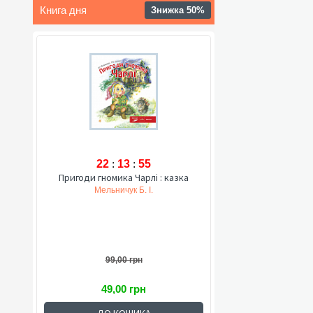
Книга дня
Знижка 50%
22
:
13
:
54
Пригоди гномика Чарлі : казка
Мельничук Б. І.
99,00 грн
49,00 грн