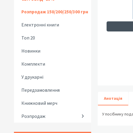
Розпродаж 150/200/250/300 грн
Електронні книги
Топ 20
Новинки
Комплекти
У друкарні
Передзамовлення
Анотація
Книжковий мерч
У посібнику пода
Розпродаж