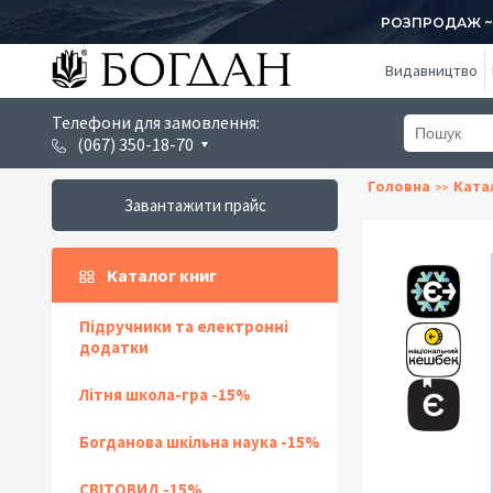
РОЗПРОДАЖ ~ 1
Видавництво
Телефони для замовлення:
(067) 350-18-70
Головна
Ката
Завантажити прайс
Каталог книг
Підручники та електронні
додатки
Літня школа-гра -15%
Богданова шкільна наука -15%
СВІТОВИД -15%