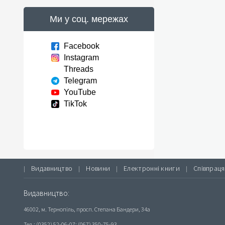
Ми у соц. мережах
Facebook
Instagram
Threads
Telegram
YouTube
TikTok
Видавництво
Новини
Електронні книги
Співпраця
|
|
|
|
Видавництво:
46002, м. Тернопіль, просп. Степана Бандери, 34а
Тел.: (0352) 52-06-07; (067) 350-75-93