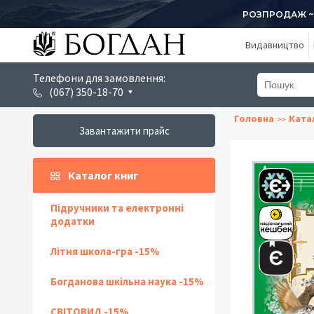
РОЗПРОДАЖ ~ 1
Видавництво
Телефони для замовлення:
(067) 350-18-70
Головна
Ката
Завантажити прайс
Каталог книг
Підручники та електронні
додатки
Літня школа-гра -15%
Богданова шкільна наука -15%
СВІТОВИД -15%