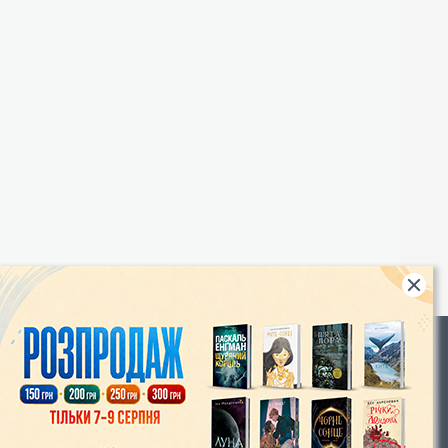
Rights
|
Інтернет-магазин «Видавництво Богдан»:
46018, м. Тернопіль, А/С 529
Тел.: (067) 350-18-70, (066) 727-17-62