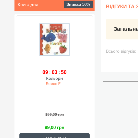
Книга дня
Знижка 50%
ВІДГУКИ ТА
Загальна
Всього відгуків:
09
:
03
:
49
Кольори
Бомон Е. .
199,00 грн
99,00 грн