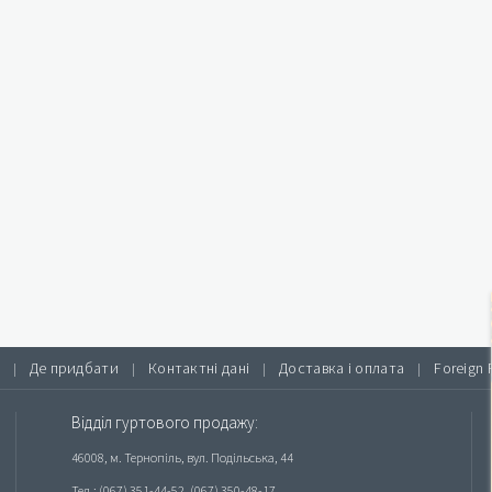
Де придбати
Контактні дані
Доставка і оплата
Foreign 
|
|
|
|
Відділ гуртового продажу:
46008, м. Тернопіль, вул. Подільська, 44
Тел.: (067) 351-44-52, (067) 350-48-17