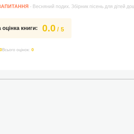
 ЗАПИТАННЯ
- Весняний подих. Збірник пісень для дітей до
0.0
 оцінка книги:
/ 5
0
Всього оцінок:
0