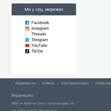
Ми у соц. мережах
Facebook
Instagram
Threads
Telegram
YouTube
TikTok
Видавництво
Новини
Електронні книги
Співпраця
|
|
|
|
Видавництво:
46002, м. Тернопіль, просп. Степана Бандери, 34а
Тел.: (0352) 52-06-07; (067) 350-75-93