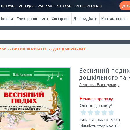
50 грн ~ 200 грн ~ 250 грн ~ 300 грн ~ РОЗПРОДАЖ
Діз
Новини
Електронні книги
Співпраця
Де придбати
Контактні дані
лог
ВИХОВНА РОБОТА
Для дошкільнят
Весняний подих.
дошкільного та 
Лепешко Володимир
Немає в продажу
Оцініть цю книгу!
ISBN:
978-966-10-1527-1
Кількість сторінок:
152