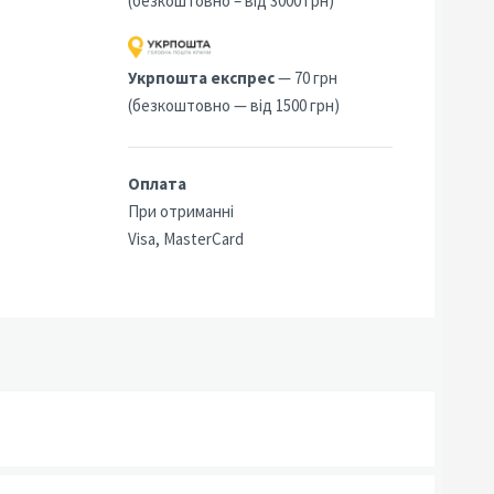
(безкоштовно – від 3000 грн)
Укрпошта експрес
— 70 грн
(безкоштовно — від 1500 грн)
Оплата
При отриманні
Visa, MasterCard