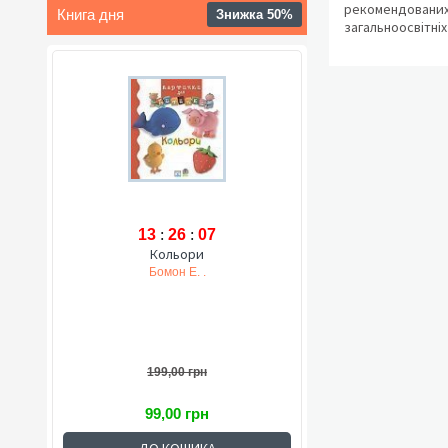
рекомендованих
Книга дня
Знижка 50%
загальноосвітніх
13
:
26
:
06
Кольори
Бомон Е. .
199,00 грн
99,00 грн