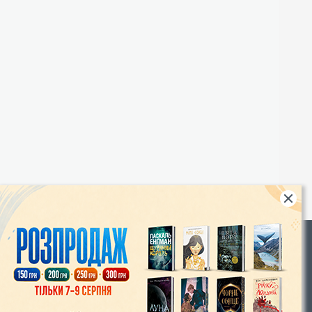
Rights
|
Інтернет-магазин «Видавництво Богдан»:
46018, м. Тернопіль, А/С 529
Тел.: (067) 350-18-70, (066) 727-17-62