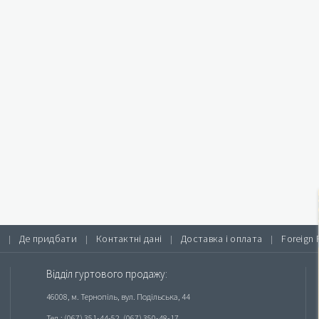
Де придбати
Контактні дані
Доставка і оплата
Foreign 
|
|
|
|
Відділ гуртового продажу:
46008, м. Тернопіль, вул. Подільська, 44
Тел.: (067) 351-44-52, (067) 350-48-17