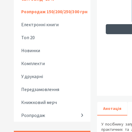
Розпродаж 150/200/250/300 грн
Електронні книги
Топ 20
Новинки
Комплекти
У друкарні
Передзамовлення
Книжковий мерч
Анотація
Розпродаж
У посібнику зап
практичних та 