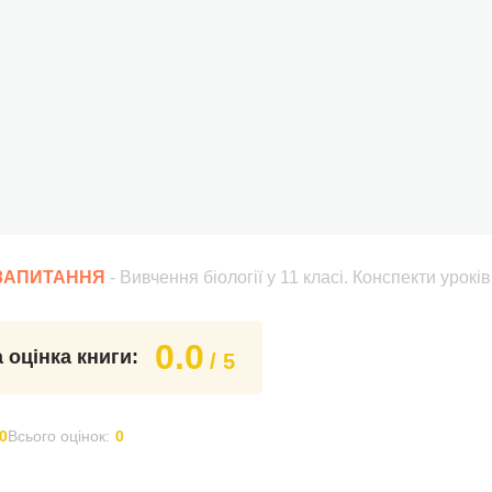
 ЗАПИТАННЯ
- Вивчення біології у 11 класі. Конспекти урок
0.0
 оцінка книги:
/ 5
0
Всього оцінок:
0