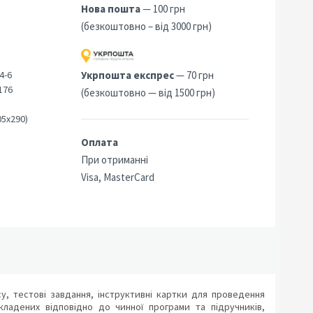
Нова пошта
— 100 грн
(безкоштовно – від 3000 грн)
4-6
Укрпошта експрес
— 70 грн
176
(безкоштовно — від 1500 грн)
05х290)
Оплата
При отриманні
Visa, MasterCard
су, тестові завдання, інструктивні картки для проведення
кладених відповідно до чинної програми та підручників,