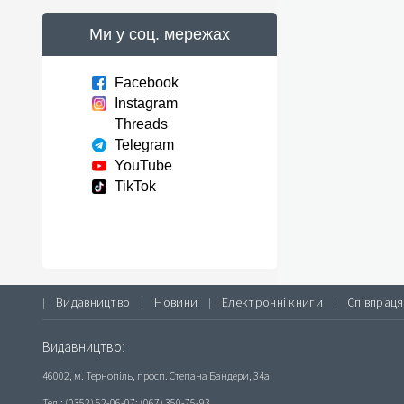
Ми у соц. мережах
Facebook
Instagram
Threads
Telegram
YouTube
TikTok
Видавництво
Новини
Електронні книги
Співпраця
|
|
|
|
Видавництво:
46002, м. Тернопіль, просп. Степана Бандери, 34а
Тел.: (0352) 52-06-07; (067) 350-75-93