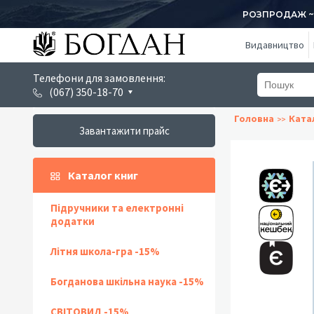
РОЗПРОДАЖ ~ 1
Видавництво
Телефони для замовлення:
(067) 350-18-70
Головна
Ката
Завантажити прайс
Каталог книг
Підручники та електронні
додатки
Літня школа-гра -15%
Богданова шкільна наука -15%
СВІТОВИД -15%