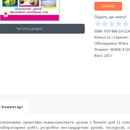
КУПИТИ
Оцініть цю книгу!
Читати уривок
ISBN:
978-966-10-224
Кількість сторінок:
Обкладинка:
М'яка
Формат:
60х84/ 8 (2
Вага:
255 г
Коментарі
ропоновано орієнтовні плани-конспекти уроків з біології для 11 кла
лабораторних робіт, розробки нестандартних уроків, екскурсій, с