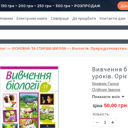
50 грн ~ 200 грн ~ 250 грн ~ 300 грн ~ РОЗПРОДАЖ
Діз
Новини
Електронні книги
Співпраця
Де придбати
Контактні дані
лог
ОСНОВНА ТА СТАРША ШКОЛА
Біологія. Природознавство.
Вивчення бі
уроків. Ор
Кравчик Ганна
Олійник Іванна
Показати всіх
Ціна
50,00 грн
:
Кількість: