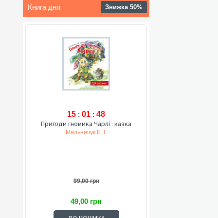
Книга дня
Знижка 50%
15
:
01
:
47
Пригоди гномика Чарлі : казка
Мельничук Б. І.
99,00 грн
49,00 грн