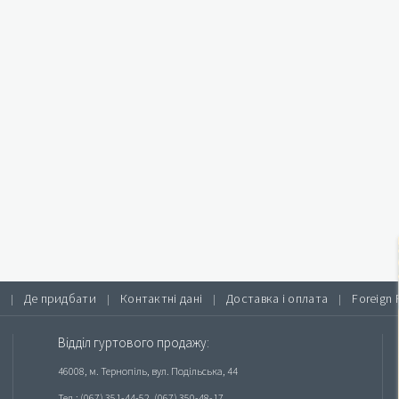
Де придбати
Контактні дані
Доставка і оплата
Foreign 
|
|
|
|
Відділ гуртового продажу:
46008, м. Тернопіль, вул. Подільська, 44
Тел.: (067) 351-44-52, (067) 350-48-17