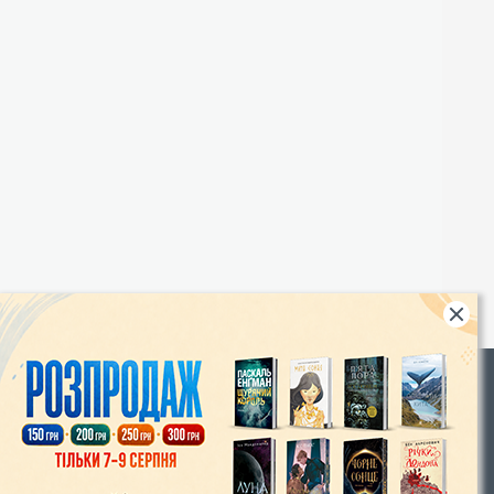
Rights
|
Інтернет-магазин «Видавництво Богдан»:
46018, м. Тернопіль, А/С 529
Тел.: (067) 350-18-70, (066) 727-17-62