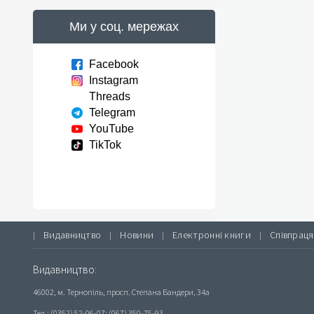
Ми у соц. мережах
Facebook
Instagram
Threads
Telegram
YouTube
TikTok
Видавництво
Новини
Електронні книги
Співпраця
|
|
|
|
Видавництво:
46002, м. Тернопіль, просп. Степана Бандери, 34а
Тел.: (0352) 52-06-07; (067) 350-75-93