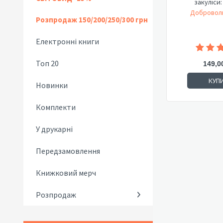
закуліси:
Доброволь
Розпродаж 150/200/250/300 грн
Електронні книги
Топ 20
149,0
КУП
Новинки
Комплекти
У друкарні
Передзамовлення
Книжковий мерч
Розпродаж