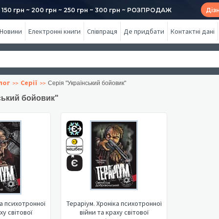
50 грн ~ 200 грн ~ 250 грн ~ 300 грн ~ РОЗПРОДАЖ
Діз
Новини
Електронні книги
Співпраця
Де придбати
Контактні дані
лог
Серії
Серія "Український бойовик"
ський бойовик"
ка психотронної
Тераріум. Хроніка психотронної
ху світової
війни та краху світової