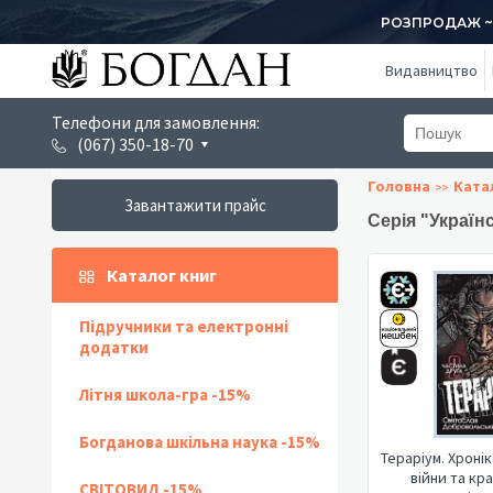
РОЗПРОДАЖ ~ 1
Видавництво
Телефони для замовлення:
(067) 350-18-70
Головна
Ката
Завантажити прайс
Серія "Україн
Каталог книг
Підручники та електронні
додатки
Літня школа-гра -15%
Богданова шкільна наука -15%
Тераріум. Хроні
війни та кра
СВІТОВИД -15%