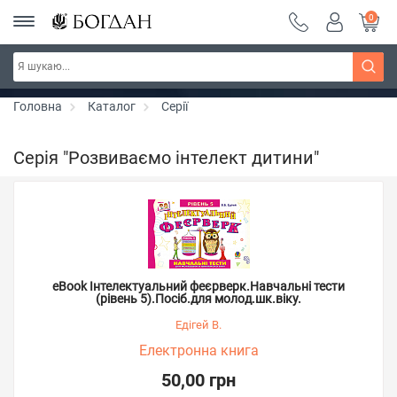
0
Серія "Чейзіана" ~ знижка 20%
Дізнатись більше
Головна
Каталог
Серії
Серія "Розвиваємо інтелект дитини"
eBook Інтелектуальний феєрверк.Навчальні тести
(рівень 5).Посіб.для молод.шк.віку.
Едігей В.
Електронна книга
50,00 грн