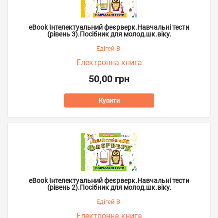
eBook Інтелектуальний феєрверк.Навчальні тести
(рівень 3).Посібник для молод.шк.віку.
Едігей В.
Електронна книга
50,00 грн
Купити
eBook Інтелектуальний феєрверк.Навчальні тести
(рівень 2).Посібник для молод.шк.віку.
Едігей В.
Електронна книга