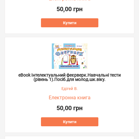
50,00 грн
Купити
eBook Інтелектуальний феєрверк.Навчальні тести
(рівень 1).Посіб.для молод.шк.віку.
Едігей В.
Електронна книга
50,00 грн
Купити