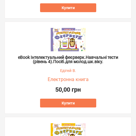
Купити
eBook Інтелектуальний феєрверк.Навчальні тести
(рівень 4).Посіб.для молод.шк.віку.
Едігей В.
Електронна книга
50,00 грн
Купити