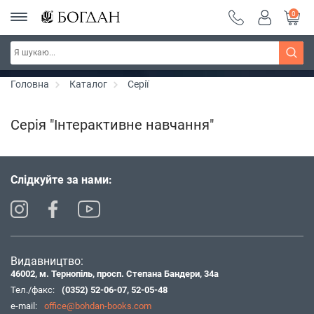
0
Серія "Чейзіана" ~ знижка 20%
Дізнатись більше
Головна
Каталог
Серії
Серія "Інтерактивне навчання"
Слідкуйте за нами:
Видавництво:
46002, м. Тернопіль, просп. Степана Бандери, 34а
Тел./факс:
(0352) 52-06-07
,
52-05-48
e-mail:
office@bohdan-books.com