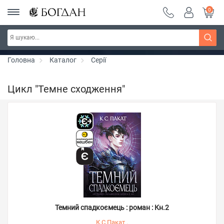
0
Серія "Чейзіана" ~ знижка 20%
Дізнатись більше
Головна
Каталог
Серії
Цикл "Темне сходження"
Темний спадкоємець : роман : Кн.2
К.С.Пакат .