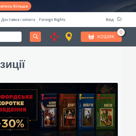
натись більше
Доставка і оплата
Foreign Rights
Вхід
КОШИК
зиції