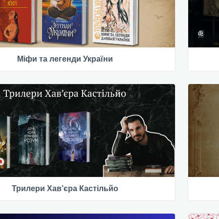
Міфи та легенди України
Трилери Хав’єра Кастільйо