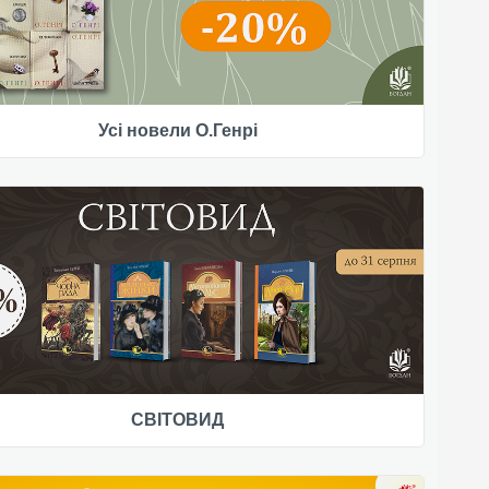
Усі новели О.Генрі
СВІТОВИД