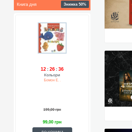
Книга дня
Знижка 50%
12
:
26
:
34
Кольори
Бомон Е. .
199,00 грн
99,00 грн