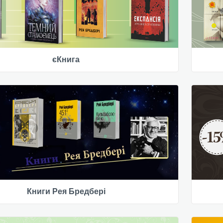
єКнига
Книги Рея Бредбері