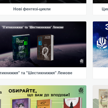
Нові фентезі-цикли
Цик
ятикнижжя" та "Шестикнижжя" Лемове