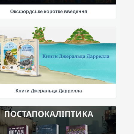
Оксфордське коротке введення
Книги Джеральда Даррелла