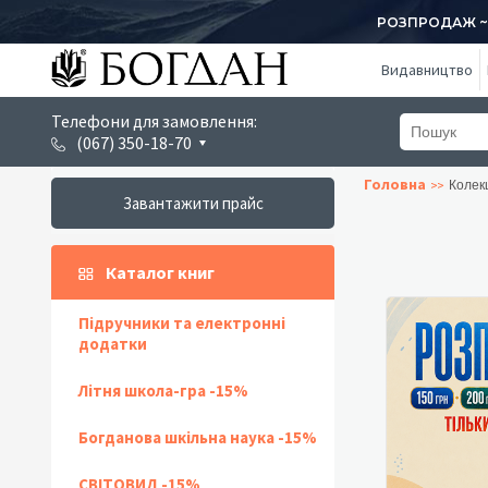
РОЗПРОДАЖ ~ 1
Видавництво
Телефони для замовлення:
(067) 350-18-70
Головна
Колекц
Завантажити прайс
Каталог книг
Підручники та електронні
додатки
Літня школа-гра -15%
Богданова шкільна наука -15%
СВІТОВИД -15%