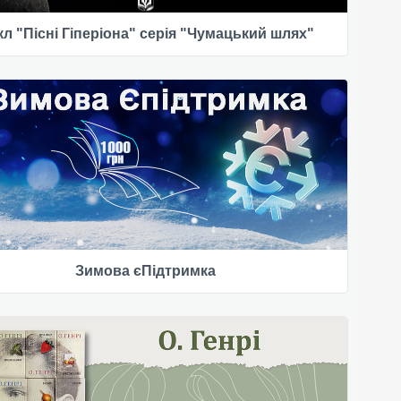
л "Пісні Гіперіона" серія "Чумацький шлях"
Зимова єПідтримка