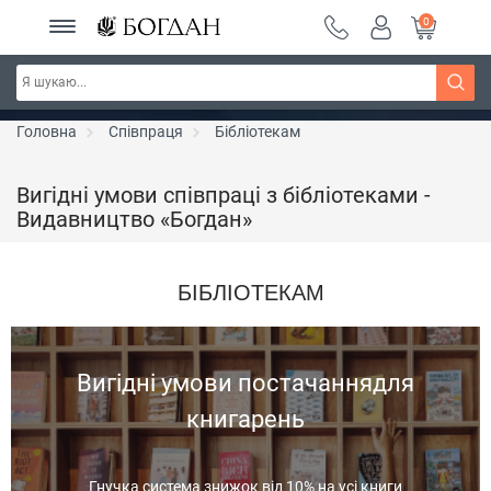
0
Серія "Чейзіана" ~ знижка 20%
Дізнатись більше
Головна
Співпраця
Бібліотекам
Вигідні умови співпраці з бібліотеками -
Видавництво «Богдан»
БІБЛІОТЕКАМ
Вигідні умови постачаннядля
книгарень
Гнучка система знижок від 10% на усі книги