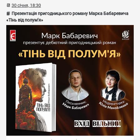
📆
30 січня, 18:30
📙
Презентація пригодницького роману Марка Бабаревича
«Тінь від полум’я»