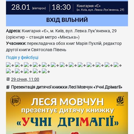
Адреса:
Книгарня «Є», м. Київ, вул. Левка Лук’яненка, 29
(орієнтир – станція метро «Мінська»)
Учасники:
перекладачка обох книг Марія Пухлій, редактор
другої книги Святослав Півень
Подія у фейсбуці
📆
29 січня, 11:00
📙
Презентація дитячої книжки Лесі Мовчун «Учні Дрімагії»