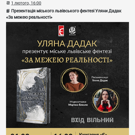
📆
1 лютого, 16:00
📙
Презентація міського львівського фентезі Уляни Дадак
«За межею реальності»