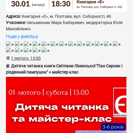
Адреса:
Книгарня «Є», м. Полтава, вул. Соборності, 46
Учасники:
письменник Марк Бабаревич, модераторка Юлія
Манойленко
Подія у фейсбуці
📆
1 лютого, 13:00
📙
Дитяча читанка книги Світлани Лінинської "Пан Сирник і
різдвяний пампушок" + майстер-клас