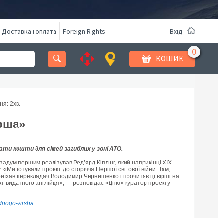
Доставка і оплата
Foreign Rights
Вхід
КОШИК
ня: 2
хв.
рша»
ати кошти для сімей загиблих у зоні АТО.
задум першим реалізував Ред’ярд Кіплінг, який наприкінці ХІХ
у. «Ми готували проект до сторіччя Першої світової війни. Там,
 приїхав перекладач Володимир Чернишенко і прочитав ці вірші на
ект видатного англійця», — розповідає «Дню» куратор проекту
-odnogo-virsha