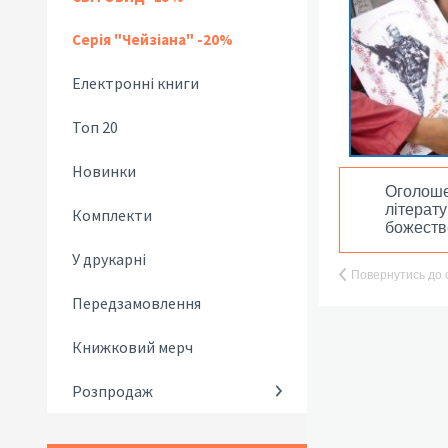
Серія "Чейзіана" -20%
Електронні книги
Топ 20
Новинки
Оголоше
літерату
Комплекти
божестве
У друкарні
Повернутись до 
Передзамовлення
Книжковий мерч
Розпродаж