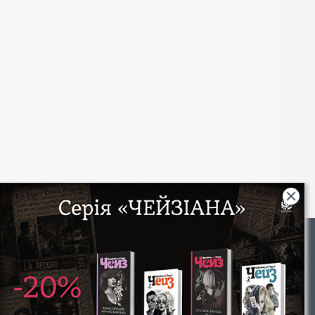
Rights
|
Інтернет-магазин «Видавництво Богдан»:
46018, м. Тернопіль, А/С 529
Тел.: (067) 350-18-70, (066) 727-17-62