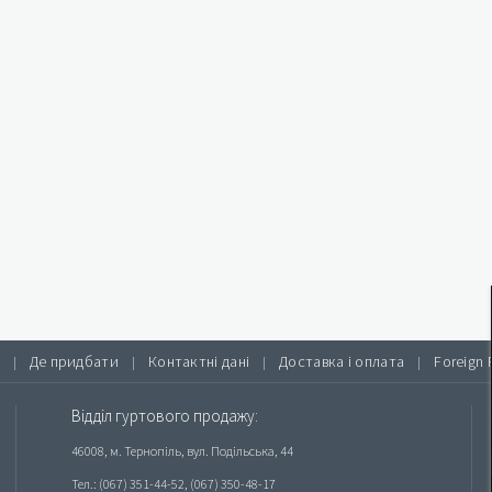
Де придбати
Контактні дані
Доставка і оплата
Foreign 
|
|
|
|
Відділ гуртового продажу:
46008, м. Тернопіль, вул. Подільська, 44
Тел.: (067) 351-44-52, (067) 350-48-17