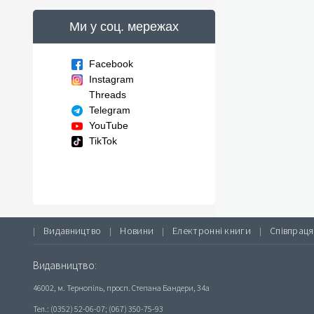
Ми у соц. мережах
Facebook
Instagram
Threads
Telegram
YouTube
TikTok
Видавництво
Новини
Електронні книги
Співпраця
|
|
|
|
Видавництво:
46002, м. Тернопіль, просп. Степана Бандери, 34а
Тел.: (0352) 52-06-07; (067) 350-75-93