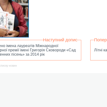
Наступний допис
Попер
но імена лауреатів Міжнародної
рної премії імені Григорія Сковороди «Сад
Літні к
нних пісень» за 2014 рік
списку новин