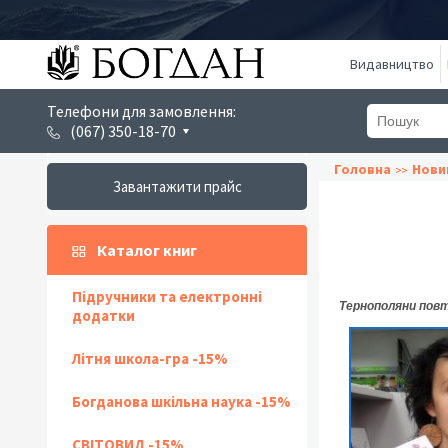
Видавництво
Телефони для замовлення:
(067) 350-18-70
Головна
Нови
Завантажити прайс
Каталог книг
Підручники та електронні
Тернополяни повт
додатки
Літня школа-гра -15%
Богданова шкільна наука -15%
СВІТОВИД -15%