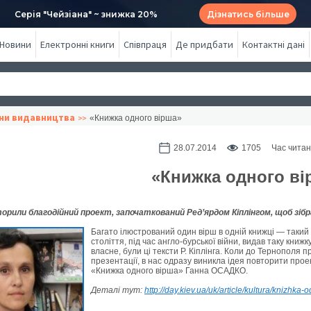
Серія "Чейзіана" ~ знижка 20%
Дізнатись більше
Новини
Електронні книги
Співпраця
Де придбати
Контактні дані
ни видавництва
«Книжка одного вірша»
28.07.2014
1705
Час читан
«Книжка одного ві
орили благодійний проект, започаткований Ред’ярдом Кіплінгом, щоб зібр
Багато ілюстрований один вірш в одній книжці — такий 
століття, під час англо-бурської війни, видав таку книжк
власне, були ці тексти Р. Кіплінга. Коли до Тернополя
презентації, в нас одразу виникла ідея повторити про
«Книжка одного вірша» Ганна ОСАДКО.
Деталі тут:
http://day.kiev.ua/uk/article/kultura/knizhka