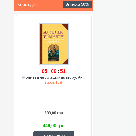
Книга дня
Знижка 50%
05
:
09
:
50
Молитва небо здіймає вгору. Ан...
Баран Г. В.
899,00 грн
449,00 грн