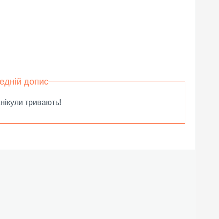
едній допис
анікули тривають!