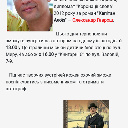
дипломат "Коронації слова"
2012 року за роман "
Капітан
Алоїз
" —
Олександр Гаврош
.
Цього дня тернополяни
зможуть зустрітись з автором на одному із заходів:
о
13.00
у Центральній міській дитячій бібліотеці по вул.
Миру, 4а або ж
о 16.00
у "Книгарні Є" по вул. Валовій,
7-9.
Під час творчих зустрічей кожен охочий зможе
поспілкуватись з письменником та отримати
автограф.