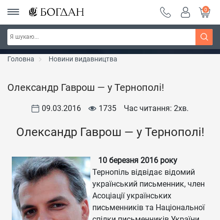
0
РОЗПРОДАЖ ~ 150 грн ~ 200 грн ~ 250 грн ~
Дізнатись більше
300 грн ~ РОЗПРОДАЖ
Головна
Новини видавництва
Олександр Гаврош — у Тернополі!
09.03.2016
1735
Час читання: 2
хв.
Олександр Гаврош — у Тернополі!
10 березня 2016 року
Тернопіль відвідає відомий
український письменник, член
Асоціації українських
письменників та Національної
спілки письменників України,